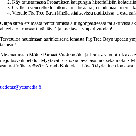
Käy tutustumassa Protaraksen kaupungin historiallisiin kohteisiin 
Osallistu veneretkelle tutkimaan lähisaaria ja ihailemaan meren k
Vieraile Fig Tree Bayn lähellä sijaitsevissa putiikeissa ja osta pai
Olitpa sitten etsimässä rentoutumista auringonpaisteessa tai aktiivisia a
alueella on runsaasti nähtävää ja koettavaa ympäri vuoden!
Tervetuloa nauttimaan aurinkoisesta lomasta Fig Tree Bayn upeaan ympä
takaisin!
Ahvenanmaan Mökit: Parhaat Vuokramökit ja Loma-asunnot
•
Kakske
majoitusvaihtoehdot: Myytävät ja vuokrattavat asunnot sekä mökit
•
My
asunnot Vähäkyrössä
•
Airbnb Kokkola – Löydä täydellinen loma-asun
tiedotus@yesmedia.fi