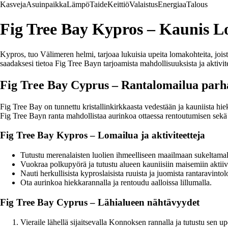
Kasveja
Asuinpaikka
Lämpö
Taide
Keittiö
Valaistus
Energiaa
Talous
Fig Tree Bay Kypros – Kaunis 
Kypros, tuo Välimeren helmi, tarjoaa lukuisia upeita lomakohteita, joi
saadaksesi tietoa Fig Tree Bayn tarjoamista mahdollisuuksista ja aktivit
Fig Tree Bay Cyprus – Rantalomailua par
Fig Tree Bay on tunnettu kristallinkirkkaasta vedestään ja kauniista hie
Fig Tree Bayn ranta mahdollistaa aurinkoa ottaessa rentoutumisen sekä e
Fig Tree Bay Kypros – Lomailua ja aktiviteetteja
Tutustu merenalaisten luolien ihmeelliseen maailmaan sukeltamall
Vuokraa polkupyörä ja tutustu alueen kauniisiin maisemiin aktiivi
Nauti herkullisista kyproslaisista ruuista ja juomista rantaravintol
Ota aurinkoa hiekkarannalla ja rentoudu aalloissa lillumalla.
Fig Tree Bay Cyprus – Lähialueen nähtävyydet
Vieraile lähellä sijaitsevalla Konnoksen rannalla ja tutustu sen u