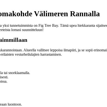
Lomakohde Välimeren Rannalla
sta yksi tunnetuimmista on Fig Tree Bay. Tämä upea hiekkaranta sijaitse
eeteista lomasi suunnitteluun!
haimmillaan
kkarannoistaan. Alueella vallitsee leppoisa ilmapiiri, ja se sopii erinom
rilaisten vesiurheilulajien harrastamisen.
a tai snorklaamalla.
sesti.
oissa.
peaan luontoon.