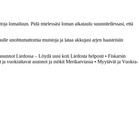
toja lomailuun. Pidä mielessäsi loman aikataulu suunnitellessasi, että
le unohtumattomia muistoja ja lataa akkujasi arjen haasteisiin
sunnot Liedossa – Löydä uusi koti Liedosta helposti
•
Fiskarsin
 ja vuokrattavat asunnot ja mökit Merikarviassa
•
Myytävät ja Vuokra-