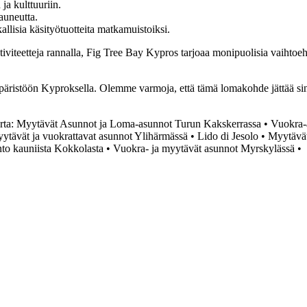
ja kulttuuriin.
auneutta.
kallisia käsityötuotteita matkamuistoiksi.
ktiviteetteja rannalla, Fig Tree Bay Kypros tarjoaa monipuolisia vaihtoeh
ristöön Kyproksella. Olemme varmoja, että tämä lomakohde jättää sinul
rta: Myytävät Asunnot ja Loma-asunnot Turun Kakskerrassa
•
Vuokra-a
ytävät ja vuokrattavat asunnot Ylihärmässä
•
Lido di Jesolo
•
Myytävät
to kauniista Kokkolasta
•
Vuokra- ja myytävät asunnot Myrskylässä
•