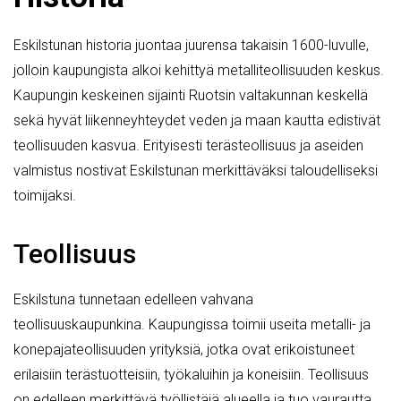
Eskilstunan historia juontaa juurensa takaisin 1600-luvulle,
jolloin kaupungista alkoi kehittyä metalliteollisuuden keskus.
Kaupungin keskeinen sijainti Ruotsin valtakunnan keskellä
sekä hyvät liikenneyhteydet veden ja maan kautta edistivät
teollisuuden kasvua. Erityisesti terästeollisuus ja aseiden
valmistus nostivat Eskilstunan merkittäväksi taloudelliseksi
toimijaksi.
Teollisuus
Eskilstuna tunnetaan edelleen vahvana
teollisuuskaupunkina. Kaupungissa toimii useita metalli- ja
konepajateollisuuden yrityksiä, jotka ovat erikoistuneet
erilaisiin terästuotteisiin, työkaluihin ja koneisiin. Teollisuus
on edelleen merkittävä työllistäjä alueella ja tuo vaurautta