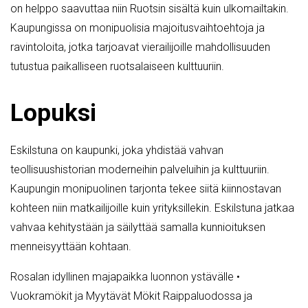
on helppo saavuttaa niin Ruotsin sisältä kuin ulkomailtakin.
Kaupungissa on monipuolisia majoitusvaihtoehtoja ja
ravintoloita, jotka tarjoavat vierailijoille mahdollisuuden
tutustua paikalliseen ruotsalaiseen kulttuuriin.
Lopuksi
Eskilstuna on kaupunki, joka yhdistää vahvan
teollisuushistorian moderneihin palveluihin ja kulttuuriin.
Kaupungin monipuolinen tarjonta tekee siitä kiinnostavan
kohteen niin matkailijoille kuin yrityksillekin. Eskilstuna jatkaa
vahvaa kehitystään ja säilyttää samalla kunnioituksen
menneisyyttään kohtaan.
Rosalan idyllinen majapaikka luonnon ystävälle
•
Vuokramökit ja Myytävät Mökit Raippaluodossa ja