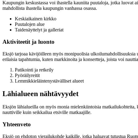
Kaupungin keskustassa voi ihastella kauniita puutaloja, jotka luovat 
mahdollista ihastella kaupungin vanhassa osassa.
Keskiaikainen kirkko
Puutalojen alue
Taidenäyttelyt ja galleriat
Aktiviteetit ja luonto
Eksjö tarjoaa kävijöilleen myös monipuolisia ulkoilumahdollisuuksia up
erilaisia tapahtumia, kuten markkinoita ja konsertteja, joista voi naut
Patikointi ja retkeily
Pyöräilyreitit
Lemmikkieläintenystävälliset alueet
Lähialueen nähtävyydet
Eksjön lähialueilla on myös monia mielenkiintoisia matkailukohteita, k
nauttiville kuin seikkailua etsiville matkaajille.
Yhteenveto
Eksjö on ehdoton vierailukohde kaikille, jotka haluavat tutustua Ruotsi