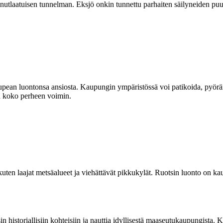
ainutlaatuisen tunnelman. Eksjö onkin tunnettu parhaiten säilyneiden pu
ean luontonsa ansiosta. Kaupungin ympäristössä voi patikoida, pyöräillä
tia koko perheen voimin.
uten laajat metsäalueet ja viehättävät pikkukylät. Ruotsin luonto on kau
n historiallisiin kohteisiin ja nauttia idyllisestä maaseutukaupungista.