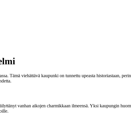
elmi
ssa. Tämä viehättävä kaupunki on tunnettu upeasta historiastaan, perint
hdetta.
on säilyttänyt vanhan aikojen charmikkaan ilmeensä. Yksi kaupungin huo
ille.