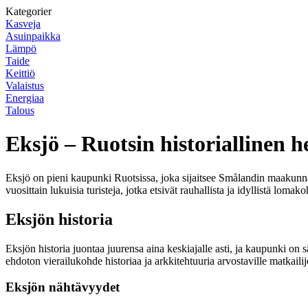
Kategorier
Kasveja
Asuinpaikka
Lämpö
Taide
Keittiö
Valaistus
Energiaa
Talous
Eksjö – Ruotsin historiallinen h
Eksjö on pieni kaupunki Ruotsissa, joka sijaitsee Smålandin maakunna
vuosittain lukuisia turisteja, jotka etsivät rauhallista ja idyllistä lomako
Eksjön historia
Eksjön historia juontaa juurensa aina keskiajalle asti, ja kaupunki 
ehdoton vierailukohde historiaa ja arkkitehtuuria arvostaville matkailijo
Eksjön nähtävyydet