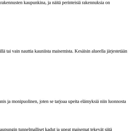
urakennusten kaupunkina, ja näitä perinteisiä rakennuksia on
 tai vain nauttia kauniista maisemista. Kesäisin alueella järjestetään
nis ja monipuolinen, joten se tarjoaa upeita elämyksiä niin luonnosta
 Kaupungin tunnelmalliset kadut ja upeat maisemat tekevät siitä