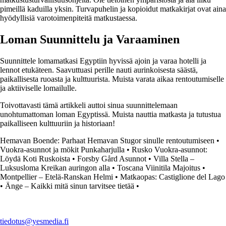
pimeillä kaduilla yksin. Turvapuhelin ja kopioidut matkakirjat ovat aina
hyödyllisiä varotoimenpiteitä matkustaessa.
Loman Suunnittelu ja Varaaminen
Suunnittele lomamatkasi Egyptiin hyvissä ajoin ja varaa hotelli ja
lennot etukäteen. Saavuttuasi perille nauti aurinkoisesta säästä,
paikallisesta ruoasta ja kulttuurista. Muista varata aikaa rentoutumiselle
ja aktiiviselle lomailulle.
Toivottavasti tämä artikkeli auttoi sinua suunnittelemaan
unohtumattoman loman Egyptissä. Muista nauttia matkasta ja tutustua
paikalliseen kulttuuriin ja historiaan!
Hemavan Boende: Parhaat Hemavan Stugor sinulle rentoutumiseen
•
Vuokra-asunnot ja mökit Punkaharjulla
•
Rusko Vuokra-asunnot:
Löydä Koti Ruskoista
•
Forsby Gård Asunnot
•
Villa Stella –
Luksusloma Kreikan auringon alla
•
Toscana Viinitila Majoitus
•
Montpellier – Etelä-Ranskan Helmi
•
Matkaopas: Castiglione del Lago
•
Änge – Kaikki mitä sinun tarvitsee tietää
•
tiedotus@yesmedia.fi