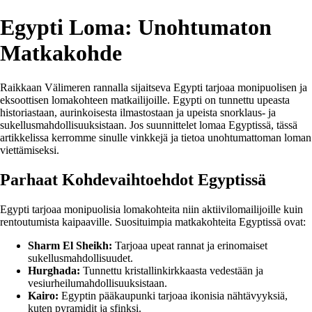
Egypti Loma: Unohtumaton
Matkakohde
Raikkaan Välimeren rannalla sijaitseva Egypti tarjoaa monipuolisen ja
eksoottisen lomakohteen matkailijoille. Egypti on tunnettu upeasta
historiastaan, aurinkoisesta ilmastostaan ja upeista snorklaus- ja
sukellusmahdollisuuksistaan. Jos suunnittelet lomaa Egyptissä, tässä
artikkelissa kerromme sinulle vinkkejä ja tietoa unohtumattoman loman
viettämiseksi.
Parhaat Kohdevaihtoehdot Egyptissä
Egypti tarjoaa monipuolisia lomakohteita niin aktiivilomailijoille kuin
rentoutumista kaipaaville. Suosituimpia matkakohteita Egyptissä ovat:
Sharm El Sheikh:
Tarjoaa upeat rannat ja erinomaiset
sukellusmahdollisuudet.
Hurghada:
Tunnettu kristallinkirkkaasta vedestään ja
vesiurheilumahdollisuuksistaan.
Kairo:
Egyptin pääkaupunki tarjoaa ikonisia nähtävyyksiä,
kuten pyramidit ja sfinksi.