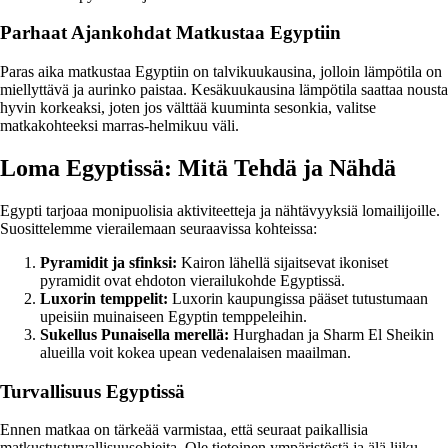
Parhaat Ajankohdat Matkustaa Egyptiin
Paras aika matkustaa Egyptiin on talvikuukausina, jolloin lämpötila on
miellyttävä ja aurinko paistaa. Kesäkuukausina lämpötila saattaa nousta
hyvin korkeaksi, joten jos välttää kuuminta sesonkia, valitse
matkakohteeksi marras-helmikuu väli.
Loma Egyptissä: Mitä Tehdä ja Nähdä
Egypti tarjoaa monipuolisia aktiviteetteja ja nähtävyyksiä lomailijoille.
Suosittelemme vierailemaan seuraavissa kohteissa:
Pyramidit ja sfinksi:
Kairon lähellä sijaitsevat ikoniset
pyramidit ovat ehdoton vierailukohde Egyptissä.
Luxorin temppelit:
Luxorin kaupungissa pääset tutustumaan
upeisiin muinaiseen Egyptin temppeleihin.
Sukellus Punaisella merellä:
Hurghadan ja Sharm El Sheikin
alueilla voit kokea upean vedenalaisen maailman.
Turvallisuus Egyptissä
Ennen matkaa on tärkeää varmistaa, että seuraat paikallisia
matkustusturvallisuusohjeita. Ole tietoinen ympäristöstä ja älä liiku