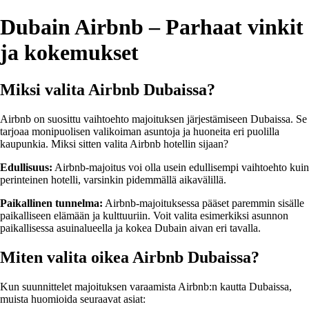
Dubain Airbnb – Parhaat vinkit
ja kokemukset
Miksi valita Airbnb Dubaissa?
Airbnb on suosittu vaihtoehto majoituksen järjestämiseen Dubaissa. Se
tarjoaa monipuolisen valikoiman asuntoja ja huoneita eri puolilla
kaupunkia. Miksi sitten valita Airbnb hotellin sijaan?
Edullisuus:
Airbnb-majoitus voi olla usein edullisempi vaihtoehto kuin
perinteinen hotelli, varsinkin pidemmällä aikavälillä.
Paikallinen tunnelma:
Airbnb-majoituksessa pääset paremmin sisälle
paikalliseen elämään ja kulttuuriin. Voit valita esimerkiksi asunnon
paikallisessa asuinalueella ja kokea Dubain aivan eri tavalla.
Miten valita oikea Airbnb Dubaissa?
Kun suunnittelet majoituksen varaamista Airbnb:n kautta Dubaissa,
muista huomioida seuraavat asiat: