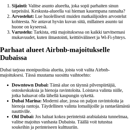
Sijainti:
Valitse asunto alueelta, joka sopii parhaiten sinun
tarpeisiisi. Keskusta-alueella vai hieman kauempana rannalta?
Arvostelut:
Lue huolellisesti muiden matkailijoiden arvostelut
kohteesta. Ne antavat hyvän kuvan siitä, millainen asunto tai
huone on kyseessä.
Varustelu:
Tarkista, että majoituksessa on kaikki tarvitsemasi
mukavuudet, kuten ilmastointi, keittiövälineet ja Wi-Fi-yhteys.
Parhaat alueet Airbnb-majoitukselle
Dubaissa
Dubai tarjoaa monipuolisia alueita, joista voit valita Airbnb-
majoituksesi. Tässä muutama suosittu vaihtoehto:
Downtown Dubai:
Tämä alue on täynnä pilvenpiirtäjiä,
ostoskeskuksia ja hienoja ravintoloita. Loistava valinta niille,
jotka haluavat olla lähellä kaupungin sykettä.
Dubai Marina:
Moderni alue, jossa on paljon ravintoloita ja
hienoja rantoja. Täydellinen valinta lomailijoille ja rantaelämästä
nauttiville.
Old Dubai:
Jos haluat kokea perinteistä arabialaista tunnelmaa,
valitse majoitus vanhasta Dubaista. Täällä voit tutustua
soukeihin ja perinteiseen kulttuuriin.