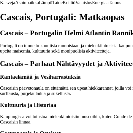
Kasveja
Asuinpaikka
Lämpö
Taide
Keittiö
Valaistus
Energiaa
Talous
Cascais, Portugali: Matkaopas
Cascais – Portugalin Helmi Atlantin Rannik
Portugali on tunnettu kauniista rannoistaan ja mielenkiintoisista kaupun
upeita maisemia, kulttuuria sekä monipuolisia aktiviteetteja.
Cascais – Parhaat Nähtävyydet ja Aktiviteet
Rantaelämää ja Vesiharrastuksia
Cascaisin päävetonaula on eittämättä sen upeat hiekkarannat, joilla voi 
surffausta, purjelautailua ja sukellusta.
Kulttuuria ja Historiaa
Kaupungissa voi tutustua mielenkiintoisiin museoihin, kuten Conde de C
Cascaisin linnaa.