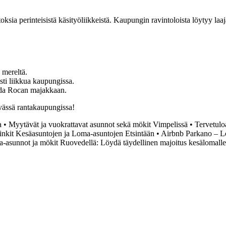
stoksia perinteisistä käsityöliikkeistä. Kaupungin ravintoloista löytyy laa
 mereltä.
osti liikkua kaupungissa.
o da Rocan majakkaan.
ävässä rantakaupungissa!
a
•
Myytävät ja vuokrattavat asunnot sekä mökit Vimpelissä
•
Tervetulo
inkit Kesäasuntojen ja Loma-asuntojen Etsintään
•
Airbnb Parkano – L
-asunnot ja mökit Ruovedellä: Löydä täydellinen majoitus kesälomalle