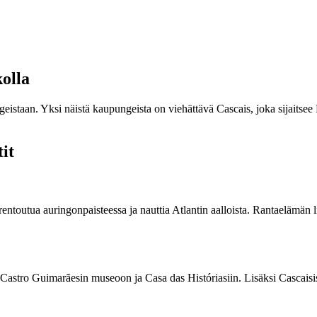
olla
geistaan. Yksi näistä kaupungeista on viehättävä Cascais, joka sijaitsee
it
rentoutua auringonpaisteessa ja nauttia Atlantin aalloista. Rantaelämän 
astro Guimarãesin museoon ja Casa das Históriasiin. Lisäksi Cascaisiss