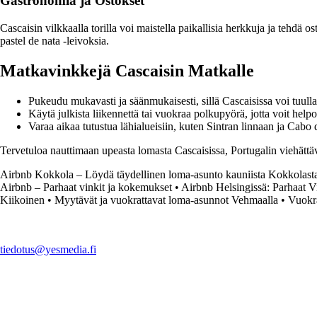
Gastronomia ja Ostokset
Cascaisin vilkkaalla torilla voi maistella paikallisia herkkuja ja tehdä o
pastel de nata -leivoksia.
Matkavinkkejä Cascaisin Matkalle
Pukeudu mukavasti ja säänmukaisesti, sillä Cascaisissa voi tuulla
Käytä julkista liikennettä tai vuokraa polkupyörä, jotta voit help
Varaa aikaa tutustua lähialueisiin, kuten Sintran linnaan ja Cab
Tervetuloa nauttimaan upeasta lomasta Cascaisissa, Portugalin viehätt
Airbnb Kokkola – Löydä täydellinen loma-asunto kauniista Kokkolast
Airbnb – Parhaat vinkit ja kokemukset
•
Airbnb Helsingissä: Parhaat V
Kiikoinen
•
Myytävät ja vuokrattavat loma-asunnot Vehmaalla
•
Vuokra
tiedotus@yesmedia.fi