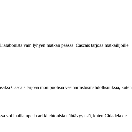
 Lissabonista vain lyhyen matkan päässä. Cascais tarjoaa matkailijoille
lisäksi Cascais tarjoaa monipuolisia vesiharrastusmahdollisuuksia, kuten
a voi ihailla upeita arkkitehtonisia nähtävyyksiä, kuten Cidadela de