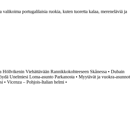
ja valikoima portugalilaisia ruokia, kuten tuoretta kalaa, mereneläviä ja
a Höllvikenin Viehättävään Rannikkokohteeseen Skånessa
•
Dubain
öydä Unelmiesi Loma-asunto Parkanosta
•
Myytävät ja vuokra-asunnot
si
•
Vicenza – Pohjois-Italian helmi
•