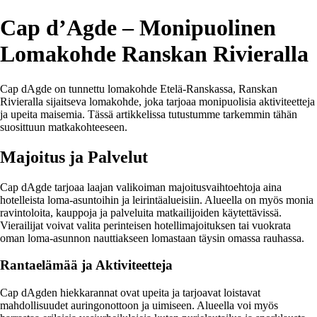
Cap d’Agde – Monipuolinen
Lomakohde Ranskan Rivieralla
Cap dAgde on tunnettu lomakohde Etelä-Ranskassa, Ranskan
Rivieralla sijaitseva lomakohde, joka tarjoaa monipuolisia aktiviteetteja
ja upeita maisemia. Tässä artikkelissa tutustumme tarkemmin tähän
suosittuun matkakohteeseen.
Majoitus ja Palvelut
Cap dAgde tarjoaa laajan valikoiman majoitusvaihtoehtoja aina
hotelleista loma-asuntoihin ja leirintäalueisiin. Alueella on myös monia
ravintoloita, kauppoja ja palveluita matkailijoiden käytettävissä.
Vierailijat voivat valita perinteisen hotellimajoituksen tai vuokrata
oman loma-asunnon nauttiakseen lomastaan täysin omassa rauhassa.
Rantaelämää ja Aktiviteetteja
Cap dAgden hiekkarannat ovat upeita ja tarjoavat loistavat
mahdollisuudet auringonottoon ja uimiseen. Alueella voi myös