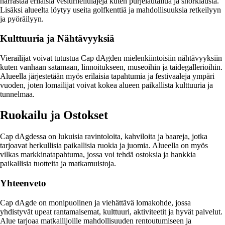
harrastaa erilaisia vesiurheilulajeja kuten purjelautailua ja snorklausta.
Lisäksi alueelta löytyy useita golfkenttiä ja mahdollisuuksia retkeilyyn
ja pyöräilyyn.
Kulttuuria ja Nähtävyyksiä
Vierailijat voivat tutustua Cap dAgden mielenkiintoisiin nähtävyyksiin
kuten vanhaan satamaan, linnoitukseen, museoihin ja taidegallerioihin.
Alueella järjestetään myös erilaisia tapahtumia ja festivaaleja ympäri
vuoden, joten lomailijat voivat kokea alueen paikallista kulttuuria ja
tunnelmaa.
Ruokailu ja Ostokset
Cap dAgdessa on lukuisia ravintoloita, kahviloita ja baareja, jotka
tarjoavat herkullisia paikallisia ruokia ja juomia. Alueella on myös
vilkas markkinatapahtuma, jossa voi tehdä ostoksia ja hankkia
paikallisia tuotteita ja matkamuistoja.
Yhteenveto
Cap dAgde on monipuolinen ja viehättävä lomakohde, jossa
yhdistyvät upeat rantamaisemat, kulttuuri, aktiviteetit ja hyvät palvelut.
Alue tarjoaa matkailijoille mahdollisuuden rentoutumiseen ja