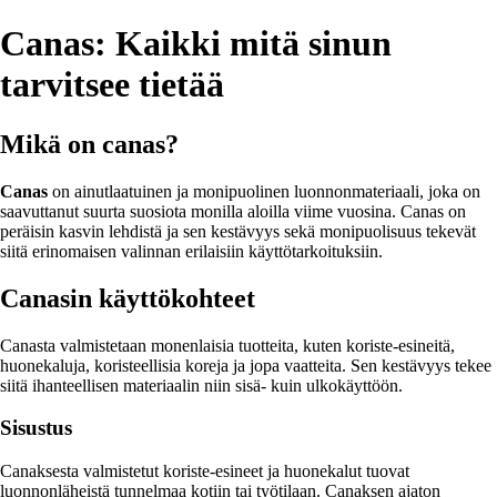
Canas: Kaikki mitä sinun
tarvitsee tietää
Mikä on canas?
Canas
on ainutlaatuinen ja monipuolinen luonnonmateriaali, joka on
saavuttanut suurta suosiota monilla aloilla viime vuosina. Canas on
peräisin kasvin lehdistä ja sen kestävyys sekä monipuolisuus tekevät
siitä erinomaisen valinnan erilaisiin käyttötarkoituksiin.
Canasin käyttökohteet
Canasta valmistetaan monenlaisia tuotteita, kuten koriste-esineitä,
huonekaluja, koristeellisia koreja ja jopa vaatteita. Sen kestävyys tekee
siitä ihanteellisen materiaalin niin sisä- kuin ulkokäyttöön.
Sisustus
Canaksesta valmistetut koriste-esineet ja huonekalut tuovat
luonnonläheistä tunnelmaa kotiin tai työtilaan. Canaksen ajaton