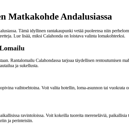
nen Matkakohde Andalusiassa
siassa. Tämä idyllinen rantakaupunki vetää puoleensa niin perhelomaili
eetteja. Lue lisää, miksi Calahonda on loistava valinta lomakohteeksi.
 Lomailu
staan. Rantalomailu Calahondassa tarjoaa täydellisen rentoutumisen mahdo
autailua ja sukellusta.
sopivina vaihtoehtoina. Voit valita hotellin, loma-asunnon tai vuokrata
kallisissa ravintoloissa. Voit kokeilla tuoreita mereneläviä, paikallisia t
iin ja perinteisiin.