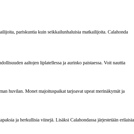
joita, pariskuntia kuin seikkailunhaluisia matkailijoita. Calahonda
llisuuden aaltojen liplatellessa ja aurinko paistaessa. Voit nauttia
 oman huvilan. Monet majoituspaikat tarjoavat upeat merinäkymät ja
apaksia ja herkullisia viinejä. Lisäksi Calahondassa järjestetään erilaisia