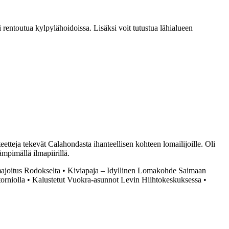
ai rentoutua kylpylähoidoissa. Lisäksi voit tutustua lähialueen
etteja tekevät Calahondasta ihanteellisen kohteen lomailijoille. Oli
ämpimällä ilmapiirillä.
ajoitus Rodokselta
•
Kiviapaja – Idyllinen Lomakohde Saimaan
orniolla
•
Kalustetut Vuokra-asunnot Levin Hiihtokeskuksessa
•