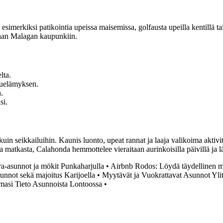
a esimerkiksi patikointia upeissa maisemissa, golfausta upeilla kentillä t
eaan Malagan kaupunkiin.
lta.
akuelämyksen.
.
si.
 seikkailuihin. Kaunis luonto, upeat rannat ja laaja valikoima aktivite
ta matkasta, Calahonda hemmottelee vieraitaan aurinkoisilla päivillä ja l
a-asunnot ja mökit Punkaharjulla
•
Airbnb Rodos: Löydä täydellinen m
unnot sekä majoitus Karijoella
•
Myytävät ja Vuokrattavat Asunnot Ylit
masi Tieto Asunnoista Lontoossa
•