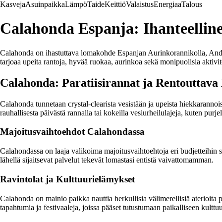
Kasveja
Asuinpaikka
Lämpö
Taide
Keittiö
Valaistus
Energiaa
Talous
Calahonda Espanja: Ihanteelli
Calahonda on ihastuttava lomakohde Espanjan Aurinkorannikolla, Andalu
tarjoaa upeita rantoja, hyvää ruokaa, aurinkoa sekä monipuolisia aktivit
Calahonda: Paratiisirannat ja Rentouttava
Calahonda tunnetaan crystal-clearista vesistään ja upeista hiekkarannoi
rauhallisesta päivästä rannalla tai kokeilla vesiurheilulajeja, kuten purjel
Majoitusvaihtoehdot Calahondassa
Calahondassa on laaja valikoima majoitusvaihtoehtoja eri budjetteihin 
lähellä sijaitsevat palvelut tekevät lomastasi entistä vaivattomamman.
Ravintolat ja Kulttuurielämykset
Calahonda on mainio paikka nauttia herkullisia välimerellisiä aterioita pai
tapahtumia ja festivaaleja, joissa pääset tutustumaan paikalliseen kulttuur