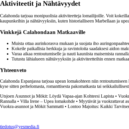
Aktiviteetit ja Nähtävyydet
Calahonda tarjoaa monipuolisia aktiviteetteja lomailijoille. Voit kokeill
kaupunkeihin ja nähtävyyksiin, kuten historialliseen Marbellaan ja up
Vinkkejä Calahondaan Matkaaville
Muista ottaa aurinkorasva mukaan ja suojata iho auringonpaahtee
Kokeile paikallisia herkkuja ja ravintoloita saadaksesi aidon m
Varaa aikaa rentoutumiselle ja nauti kauniista maisemista rannalla
Tutustu lähialueen nähtävyyksiin ja aktiviteetteihin ennen matkaa
Yhteenveto
Calahonda Espanjassa tarjoaa upean lomakohteen niin rentoutumiseen kuin
kyse sitten perhelomasta, romanttisesta pakomatkasta tai seikkailullises
Utsjoen Asunnot ja Mökit: Löydä Vapaa-ajan Kohteesi Lapista
•
Vuokr
Rannalla
•
Villa Irene – Upea lomakohde
•
Myytävät ja vuokrattavat as
Vuokra-asunnot ja Mökit Sammatti
•
Lontoo Majoitus: Kaikki Tarvitse
tiedotus@yesmedia.fi