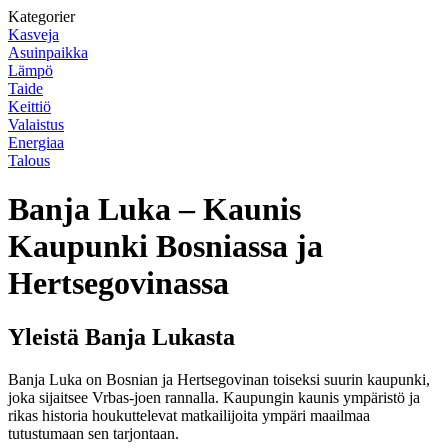
Kategorier
Kasveja
Asuinpaikka
Lämpö
Taide
Keittiö
Valaistus
Energiaa
Talous
Banja Luka – Kaunis
Kaupunki Bosniassa ja
Hertsegovinassa
Yleistä Banja Lukasta
Banja Luka on Bosnian ja Hertsegovinan toiseksi suurin kaupunki,
joka sijaitsee Vrbas-joen rannalla. Kaupungin kaunis ympäristö ja
rikas historia houkuttelevat matkailijoita ympäri maailmaa
tutustumaan sen tarjontaan.