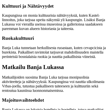
Kulttuuri ja Nähtävyydet
Kaupungissa on monia kulttuurisia nähtävyyksiä, kuten Kastel-
linnoitus, joka tarjoaa upeita näkymiä yli kaupungin. Lisäksi Banja
Lukassa voi vierailla useissa museoissa ja gallerioissa saadakseen
paremman kuvan alueen historiasta ja taiteesta.
Ruokakulttuuri
Banja Luka tunnetaan herkullisesta ruoastaan, kuten cevapcicista ja
burekista. Paikalliset ravintolat tarjoavat mahdollisuuden maistella
perinteisiä bosnialaisia ruokia ja nauttia paikallisista viineistä.
Matkailu Banja Lukassa
Matkailijoiden suosima Banja Luka tarjoaa monipuolisia
aktiviteetteja ja nähtävyyksiä. Kaupungissa voi nauttia ulkoilmasta
Vrbas-joella, tutustua paikalliseen taiteeseen ja kulttuuriin sekä
rentoutua kauniissa luonnonmaisemissa.
Majoitusvaihtoehdot
Banja Lukassa on lukuisia hotelleja ja hostelleja, joissa matkailijat