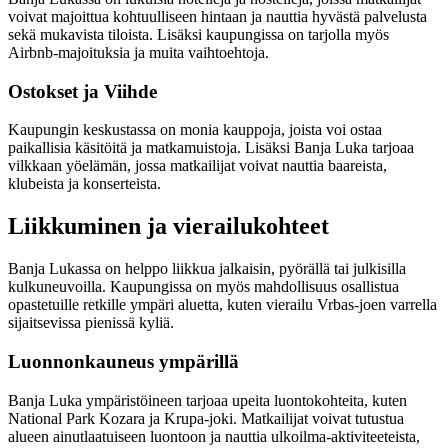
voivat majoittua kohtuulliseen hintaan ja nauttia hyvästä palvelusta
sekä mukavista tiloista. Lisäksi kaupungissa on tarjolla myös
Airbnb-majoituksia ja muita vaihtoehtoja.
Ostokset ja Viihde
Kaupungin keskustassa on monia kauppoja, joista voi ostaa
paikallisia käsitöitä ja matkamuistoja. Lisäksi Banja Luka tarjoaa
vilkkaan yöelämän, jossa matkailijat voivat nauttia baareista,
klubeista ja konserteista.
Liikkuminen ja vierailukohteet
Banja Lukassa on helppo liikkua jalkaisin, pyörällä tai julkisilla
kulkuneuvoilla. Kaupungissa on myös mahdollisuus osallistua
opastetuille retkille ympäri aluetta, kuten vierailu Vrbas-joen varrella
sijaitsevissa pienissä kyliä.
Luonnonkauneus ympärillä
Banja Luka ympäristöineen tarjoaa upeita luontokohteita, kuten
National Park Kozara ja Krupa-joki. Matkailijat voivat tutustua
alueen ainutlaatuiseen luontoon ja nauttia ulkoilma-aktiviteeteista,