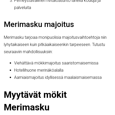
Perheystävällinen rivitaloasunto lähellä kouluja ja
palveluita
Merimasku majoitus
Merimasku tarjoaa monipuolisia majoitusvaihtoehtoja niin
lyhytaikaiseen kuin pitkäaikaiseenkin tarpeeseen. Tutustu
seuraaviin mahdollisuuksiin:
Viehättävä mökkimajoitus saaristomaisemissa
Hotellihuone merinäköalalla
Aamiaismajoitus idyllisessä maalaismaisemassa
Myytävät mökit
Merimasku