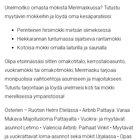
Unelmoitko omasta mökistä Merimaskussa? Tutustu
myytäviin mökkeihin ja löydä oma kesäparatiisisi:
Perinteinen hirsimökki metsän siimeksessä
Hiekkarannan tuntumassa sijaitseva rantamökki
Kotoisa mökki omalla laiturilla ja saunalla
Olipa etsinnässäsi sitten omakotitalo, kerrostaloasunto,
vuokramökki tai omakotimökki, Merimasku tarjoaa
monipuolisia vaihtoehtoja asumiseen ja majoitukseen.
Tutustu tarjontaan ja löydä unelmiesi koti tai mökki
merellisessä ympäristössä!
Österlen – Ruotsin Helmi Etelässä
•
Airbnb Pattaya: Varaa
Mukava Majoitusloma Pattayalta
•
Vuokra- ja myytävät
asunnot Lehmo
•
Valencia Airbnb: Parhaat Vinkit
•
Myytävät
ja vuokrattavat loma-asunnot sekä mökit Urjalassa
•
Opas