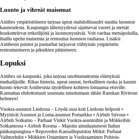
Luonto ja vihreät maisemat
Antibes ympäristöineen tarjoaa upeat mahdollisuudet nauttia luonnon
kauneudesta. Kaupungin läheisyydessä sijaitsevat vuoret ja metsät
houkuttelevat retkeilijöitä ja luonnonystäviä. Voit vaeltaa metsäpoluilla,
ihailla upeita maisemia ja rentoutua luonnon rauhassa. Lisäksi
Antibesin puistot ja puutarhat tarjoavat viihtyisän ympäristön
rentoutumiseen ja piknikien pitämiseen.
Lopuksi
Antibes on kaupunki, joka tarjoaa unohtumattomia elämyksiä
matkailijoille. Rikas historia, upeat rannat, herkullinen ruoka ja kaunis
luonto tekevät Antibesista täydellisen kohteen lomaansa etsiville.
Kannattaa ehdottomasti suunnata tutustumaan tähän Ranskan Rivieran
helmeen!
Vuokra-asunnot Liedossa – Löydä uusi koti Liedosta helposti
•
Myytävät Asunnot ja Loma-asunnot Pomarkku
•
Airbnb Siivous
•
Airbnb Sotkamo – Parhaat Vinkit Vuokra-asuntoihin ja Mökkeihin
Sotkamossa
•
Airbnb Rooma – Majoitu ainutlaatuisesti Italian
pääkaupungissa
•
Repoveden Kansallispuiston Mökit: Parhaat
Vaihtoehdot
•
Mökkien Ostaminen ja Vuokraaminen Pohjois-