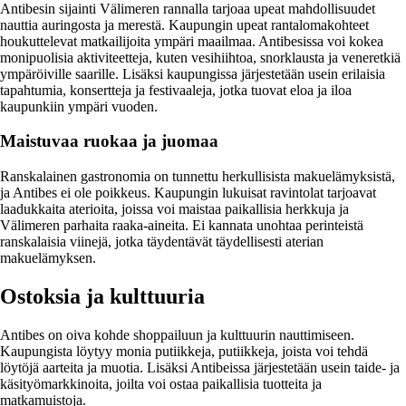
Antibesin sijainti Välimeren rannalla tarjoaa upeat mahdollisuudet
nauttia auringosta ja merestä. Kaupungin upeat rantalomakohteet
houkuttelevat matkailijoita ympäri maailmaa. Antibesissa voi kokea
monipuolisia aktiviteetteja, kuten vesihiihtoa, snorklausta ja veneretkiä
ympäröiville saarille. Lisäksi kaupungissa järjestetään usein erilaisia
tapahtumia, konsertteja ja festivaaleja, jotka tuovat eloa ja iloa
kaupunkiin ympäri vuoden.
Maistuvaa ruokaa ja juomaa
Ranskalainen gastronomia on tunnettu herkullisista makuelämyksistä,
ja Antibes ei ole poikkeus. Kaupungin lukuisat ravintolat tarjoavat
laadukkaita aterioita, joissa voi maistaa paikallisia herkkuja ja
Välimeren parhaita raaka-aineita. Ei kannata unohtaa perinteistä
ranskalaisia viinejä, jotka täydentävät täydellisesti aterian
makuelämyksen.
Ostoksia ja kulttuuria
Antibes on oiva kohde shoppailuun ja kulttuurin nauttimiseen.
Kaupungista löytyy monia putiikkeja, putiikkeja, joista voi tehdä
löytöjä aarteita ja muotia. Lisäksi Antibeissa järjestetään usein taide- ja
käsityömarkkinoita, joilta voi ostaa paikallisia tuotteita ja
matkamuistoja.