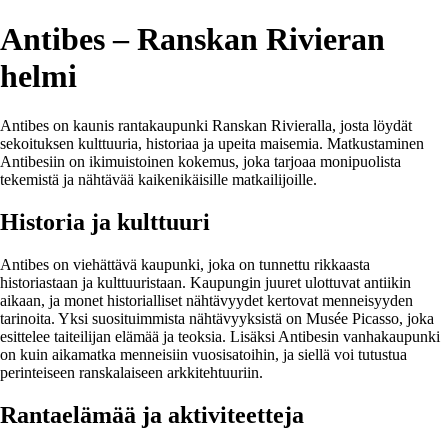
Antibes – Ranskan Rivieran
helmi
Antibes on kaunis rantakaupunki Ranskan Rivieralla, josta löydät
sekoituksen kulttuuria, historiaa ja upeita maisemia. Matkustaminen
Antibesiin on ikimuistoinen kokemus, joka tarjoaa monipuolista
tekemistä ja nähtävää kaikenikäisille matkailijoille.
Historia ja kulttuuri
Antibes on viehättävä kaupunki, joka on tunnettu rikkaasta
historiastaan ja kulttuuristaan. Kaupungin juuret ulottuvat antiikin
aikaan, ja monet historialliset nähtävyydet kertovat menneisyyden
tarinoita. Yksi suosituimmista nähtävyyksistä on Musée Picasso, joka
esittelee taiteilijan elämää ja teoksia. Lisäksi Antibesin vanhakaupunki
on kuin aikamatka menneisiin vuosisatoihin, ja siellä voi tutustua
perinteiseen ranskalaiseen arkkitehtuuriin.
Rantaelämää ja aktiviteetteja