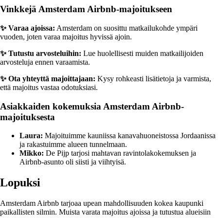
Vinkkejä Amsterdam Airbnb-majoitukseen
✨ Varaa ajoissa:
Amsterdam on suosittu matkailukohde ympäri
vuoden, joten varaa majoitus hyvissä ajoin.
✨ Tutustu arvosteluihin:
Lue huolellisesti muiden matkailijoiden
arvosteluja ennen varaamista.
✨ Ota yhteyttä majoittajaan:
Kysy rohkeasti lisätietoja ja varmista,
että majoitus vastaa odotuksiasi.
Asiakkaiden kokemuksia Amsterdam Airbnb-
majoituksesta
Laura:
Majoituimme kauniissa kanavahuoneistossa Jordaanissa
ja rakastuimme alueen tunnelmaan.
Mikko:
De Pijp tarjosi mahtavan ravintolakokemuksen ja
Airbnb-asunto oli siisti ja viihtyisä.
Lopuksi
Amsterdam Airbnb tarjoaa upean mahdollisuuden kokea kaupunki
paikallisten silmin. Muista varata majoitus ajoissa ja tutustua alueisiin