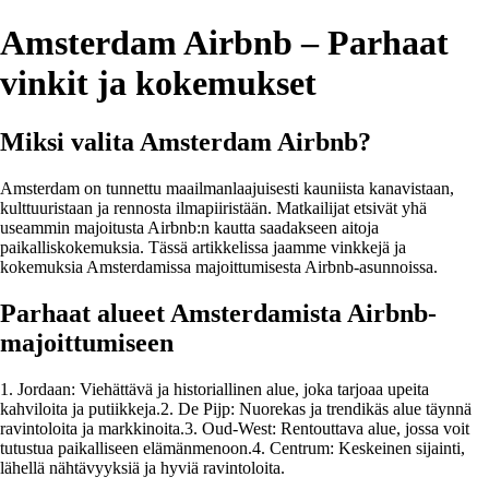
Amsterdam Airbnb – Parhaat
vinkit ja kokemukset
Miksi valita Amsterdam Airbnb?
Amsterdam on tunnettu maailmanlaajuisesti kauniista kanavistaan,
kulttuuristaan ja rennosta ilmapiiristään. Matkailijat etsivät yhä
useammin majoitusta Airbnb:n kautta saadakseen aitoja
paikalliskokemuksia. Tässä artikkelissa jaamme vinkkejä ja
kokemuksia Amsterdamissa majoittumisesta Airbnb-asunnoissa.
Parhaat alueet Amsterdamista Airbnb-
majoittumiseen
1. Jordaan: Viehättävä ja historiallinen alue, joka tarjoaa upeita
kahviloita ja putiikkeja.2. De Pijp: Nuorekas ja trendikäs alue täynnä
ravintoloita ja markkinoita.3. Oud-West: Rentouttava alue, jossa voit
tutustua paikalliseen elämänmenoon.4. Centrum: Keskeinen sijainti,
lähellä nähtävyyksiä ja hyviä ravintoloita.