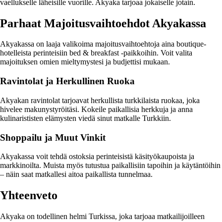
vaellukselle läheisille vuorille. Akyaka tarjoaa jokaiselle jotain.
Parhaat Majoitusvaihtoehdot Akyakassa
Akyakassa on laaja valikoima majoitusvaihtoehtoja aina boutique-
hotelleista perinteisiin bed & breakfast -paikkoihin. Voit valita
majoituksen omien mieltymystesi ja budjettisi mukaan.
Ravintolat ja Herkullinen Ruoka
Akyakan ravintolat tarjoavat herkullista turkkilaista ruokaa, joka
hivelee makunystyröitäsi. Kokeile paikallisia herkkuja ja anna
kulinarististen elämysten viedä sinut matkalle Turkkiin.
Shoppailu ja Muut Vinkit
Akyakassa voit tehdä ostoksia perinteisistä käsityökaupoista ja
markkinoilta. Muista myös tutustua paikallisiin tapoihin ja käytäntöihin
– näin saat matkallesi aitoa paikallista tunnelmaa.
Yhteenveto
Akyaka on todellinen helmi Turkissa, joka tarjoaa matkailijoilleen