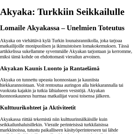
Akyaka: Turkkiin Seikkailulle
Lomaile Akyakassa – Unelmien Toteutus
Akyaka on viehättävä kylä Turkin lounaisrannikolla, joka tarjoaa
matkailijoille monipuolisen ja ikimuistoisen lomakokemuksen. Tässä
artikkelissa sukellamme syvemmälle Akyakan tarjontaan ja kerromme,
miksi tämä kohde on ehdottomasti vierailun arvoinen.
Akyakan Kaunis Luonto ja Rantaelämä
Akyaka on tunnettu upeasta luonnostaan ja kauniista
hiekkarannoistaan. Voit rentoutua auringon alla hiekkarannalla tai
vuokrata kajakin ja tutkia lähialueen vesistöjä. Akyakan
luonnonkauneus hurmaa matkailijat vuosi toisensa jälkeen.
Kulttuurikohteet ja Aktiviteetit
Akyakassa riittää tekemistä niin kulttuurinnälkäisille kuin
seikkailunhaluisillekin. Vieraile perinteisissä turkkilaisissa
markkinoissa, tutustu paikalliseen käsityöperinteeseen tai lähde