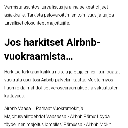
Varmista asuntosi turvallisuus ja anna selkeät ohjeet
asiakkaille. Tarkista palovaroittimien toimivuus ja tarjoa
turvalliset olosuhteet majoittujille.
Jos harkitset Airbnb-
vuokraamista…
Harkitse tarkkaan kaikkia riskejä ja etuja ennen kuin päätät
vuokrata asuntosi Airbnb-palvelun kautta. Muista myös
huomioida mahdolliset veroseuraamukset ja vakuutusten
kattavuus.
Airbnb Vaasa – Parhaat Vuokramökit ja
Majoitusvaihtoehdot Vaasassa
•
Airbnb Pärnu: Löydä
täydellinen majoitus lomallesi Pärnussa
•
Airbnb Mökit