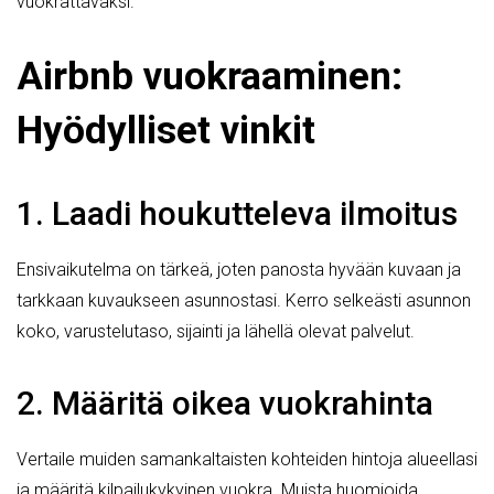
vuokrattavaksi.
Airbnb vuokraaminen:
Hyödylliset vinkit
1. Laadi houkutteleva ilmoitus
Ensivaikutelma on tärkeä, joten panosta hyvään kuvaan ja
tarkkaan kuvaukseen asunnostasi. Kerro selkeästi asunnon
koko, varustelutaso, sijainti ja lähellä olevat palvelut.
2. Määritä oikea vuokrahinta
Vertaile muiden samankaltaisten kohteiden hintoja alueellasi
ja määritä kilpailukykyinen vuokra. Muista huomioida