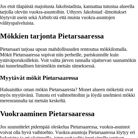
Jos etsit tilapäistä majoitusta Jakobstadista, kannattaa tutustua alueella
tarjolla oleviin vuokra-asuntoihin. Uthyres Jakobstad -ilmoitukset
löytyvät usein sekä Airbnb:stä että muista vuokra-asuntojen
välityspalveluista.
Mökkien tarjonta Pietarsaaressa
Pietarsaari tarjoaa upean mahdollisuuden rentoutua mökkilomalla.
Mökit Pietarsaaressa sopivat niin perheille, pariskunnille kuin
ystäväporukoillekin. Voit valita järven rannalla sijaitsevan saunamökin
tai tunnelmallisen hirsimökin metsän siimeksessä.
Myytävät mökit Pietarsaaressa
Haluaisitko oman mökin Pietarsaaresta? Monet alueen mökeistä ovat
myös myytävänä. Tutustu eri vaihtoehtoihin ja löydä unelmiesi mökki
merenrannalta tai metsän keskeltä.
Vuokraaminen Pietarsaaressa
Jos suunnittelet pidempää oleskelua Pietarsaaressa, vuokra-asunnot
voivat olla hyvä vaihtoehto. Vuokra-asuntoja Pietarsaaressa löytyy eri
kokoisina ja eri sijainneilla, joten voit valita juuri sinulle sopivan