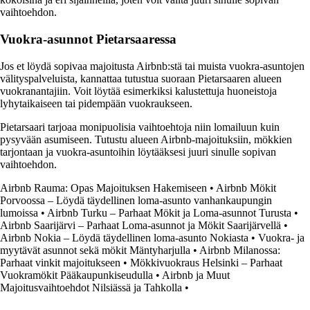
vaihtoehdon.
Vuokra-asunnot Pietarsaaressa
Jos et löydä sopivaa majoitusta Airbnb:stä tai muista vuokra-asuntojen
välityspalveluista, kannattaa tutustua suoraan Pietarsaaren alueen
vuokranantajiin. Voit löytää esimerkiksi kalustettuja huoneistoja
lyhytaikaiseen tai pidempään vuokraukseen.
Pietarsaari tarjoaa monipuolisia vaihtoehtoja niin lomailuun kuin
pysyvään asumiseen. Tutustu alueen Airbnb-majoituksiin, mökkien
tarjontaan ja vuokra-asuntoihin löytääksesi juuri sinulle sopivan
vaihtoehdon.
Airbnb Rauma: Opas Majoituksen Hakemiseen
•
Airbnb Mökit
Porvoossa – Löydä täydellinen loma-asunto vanhankaupungin
lumoissa
•
Airbnb Turku – Parhaat Mökit ja Loma-asunnot Turusta
•
Airbnb Saarijärvi – Parhaat Loma-asunnot ja Mökit Saarijärvellä
•
Airbnb Nokia – Löydä täydellinen loma-asunto Nokiasta
•
Vuokra- ja
myytävät asunnot sekä mökit Mäntyharjulla
•
Airbnb Milanossa:
Parhaat vinkit majoitukseen
•
Mökkivuokraus Helsinki – Parhaat
Vuokramökit Pääkaupunkiseudulla
•
Airbnb ja Muut
Majoitusvaihtoehdot Nilsiässä ja Tahkolla
•