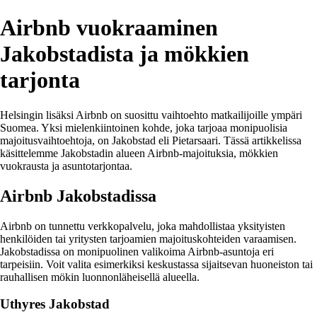
Airbnb vuokraaminen
Jakobstadista ja mökkien
tarjonta
Helsingin lisäksi Airbnb on suosittu vaihtoehto matkailijoille ympäri
Suomea. Yksi mielenkiintoinen kohde, joka tarjoaa monipuolisia
majoitusvaihtoehtoja, on Jakobstad eli Pietarsaari. Tässä artikkelissa
käsittelemme Jakobstadin alueen Airbnb-majoituksia, mökkien
vuokrausta ja asuntotarjontaa.
Airbnb Jakobstadissa
Airbnb on tunnettu verkkopalvelu, joka mahdollistaa yksityisten
henkilöiden tai yritysten tarjoamien majoituskohteiden varaamisen.
Jakobstadissa on monipuolinen valikoima Airbnb-asuntoja eri
tarpeisiin. Voit valita esimerkiksi keskustassa sijaitsevan huoneiston tai
rauhallisen mökin luonnonläheisellä alueella.
Uthyres Jakobstad