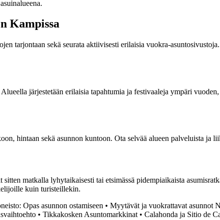
 asuinalueena.
en Kampissa
ojen tarjontaan sekä seurata aktiivisesti erilaisia vuokra-asuntosivustoj
lueella järjestetään erilaisia tapahtumia ja festivaaleja ympäri vuode
koon, hintaan sekä asunnon kuntoon. Ota selvää alueen palveluista ja l
sitten matkalla lyhytaikaisesti tai etsimässä pidempiaikaista asumisra
ijoille kuin turisteillekin.
neisto: Opas asunnon ostamiseen
•
Myytävät ja vuokrattavat asunnot
usvaihtoehto
•
Tikkakosken Asuntomarkkinat
•
Calahonda ja Sitio de 