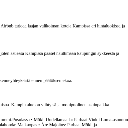
a. Airbnb tarjoaa laajan valikoiman koteja Kampissa eri hintaluokissa ja
n, joten asuessa Kampissa pääset nauttimaan kaupungin sykkeestä ja
iikenneyhteyksistä ennen päätöksentekoa.
tkaisua. Kampin alue on viihtyisä ja monipuolinen asuinpaikka
 Nummi-Pusulassa
•
Mökit Uudellamaalla: Parhaat Vinkit Loma-asunnon
Calahonda: Matkaopas
•
Åre Majoitus: Parhaat Mökit ja