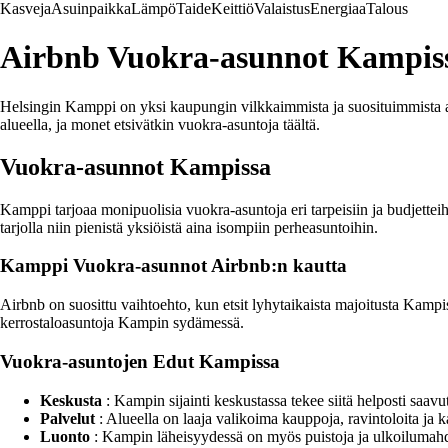
Kasveja
Asuinpaikka
Lämpö
Taide
Keittiö
Valaistus
Energiaa
Talous
Airbnb Vuokra-asunnot Kampis
Helsingin Kamppi on yksi kaupungin vilkkaimmista ja suosituimmista a
alueella, ja monet etsivätkin vuokra-asuntoja täältä.
Vuokra-asunnot Kampissa
Kamppi tarjoaa monipuolisia vuokra-asuntoja eri tarpeisiin ja budjetteih
tarjolla niin pienistä yksiöistä aina isompiin perheasuntoihin.
Kamppi Vuokra-asunnot Airbnb:n kautta
Airbnb on suosittu vaihtoehto, kun etsit lyhytaikaista majoitusta Kampiss
kerrostaloasuntoja Kampin sydämessä.
Vuokra-asuntojen Edut Kampissa
Keskusta
: Kampin sijainti keskustassa tekee siitä helposti saavute
Palvelut
: Alueella on laaja valikoima kauppoja, ravintoloita ja ka
Luonto
: Kampin läheisyydessä on myös puistoja ja ulkoilumahd