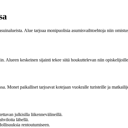
sa
suinalueista. Alue tarjoaa monipuolisia asumisvaihtoehtoja niin omist
in. Alueen keskeinen sijainti tekee siitä houkuttelevan niin opiskelijoi
a. Monet paikalliset tarjoavat kotejaan vuokralle turisteille ja matkailij
ttavan julkisilla liikennevälineillä.
hviloita lähellä.
ollisuuksia rentoutumiseen.