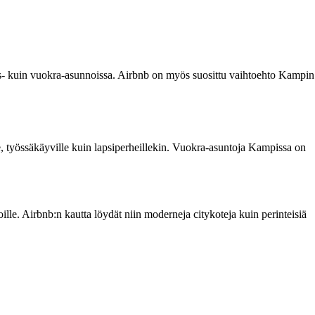
us- kuin vuokra-asunnoissa. Airbnb on myös suosittu vaihtoehto Kampin
lle, työssäkäyville kuin lapsiperheillekin. Vuokra-asuntoja Kampissa on
oille. Airbnb:n kautta löydät niin moderneja citykoteja kuin perinteisiä