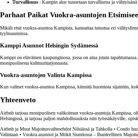
Turvallisuus
: Kampin alue tunnetaan turvallisena ja viihtyisänä
Parhaat Paikat Vuokra-asuntojen Etsimise
Mikäli etsit vuokra-asuntoa Kampista, kannattaa tutustua eri välitysfirm
tyylisuunnissa.
Kamppi Asunnot Helsingin Sydämessä
Kamppi on eläväinen kaupunginosa, jossa on aina jotain tapahtumassa. A
monipuolisesta kulttuuritarjonnasta.
Vuokra-asuntojen Valinta Kampissa
Kun valitset vuokra-asuntoa Kampissa, kiinnitä huomiota sijaintiin, ko
Yhteenveto
Airbnb tarjoaa monipuolisen valikoiman vuokra-asuntoja Kampissa, olit 
Helsingissä, ja tarjoaa paljon mahdollisuuksia niin työssäkäyville, opiskel
Airbnb ja Muut Majoitusvaihtoehdot Nilsiässä ja Tahkolla
•
Condo huo
Valintaan
•
Vuokra-asunnot ja Mökit Siuntiossa – Ihanteellinen Majoit