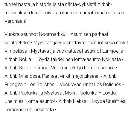
tunnelmasta ja historiallisista nähtävyyksistä Airbnb-
majoituksen kera. Toivotamme unohtumattoman matkan
Veronaan!
Vuokra-asunnot Noormarkku – Asumisen parhaat
vaihtoehdot
•
Myytävät ja vuokrattavat asunnot sekä mökit
Vimpelissä
•
Myytävät ja vuokrattavat asunnot Lumijoella
•
Airbnb Nokia – Löydä täydellinen loma-asunto Nokiasta
•
Airbnb Sipoo: Parhaat Vuokramökit ja Loma-asunnot
•
Airbnb Milanossa: Parhaat vinkit majoitukseen
•
Airbnb
Fuengirola Los Boliches – Vuokra-asunnot Los Boliches
•
Airbnb Puolanka ja Myytävät Mökit Puolanka – Löydä
Unelmiesi Loma-asunto!
•
Airbnb Lieksa – Löydä Unelmiesi
Loma-asunto Lieksasta
•