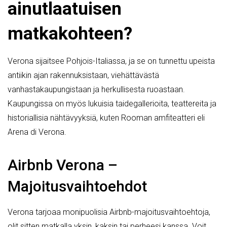
ainutlaatuisen
matkakohteen?
Verona sijaitsee Pohjois-Italiassa, ja se on tunnettu upeista
antiikin ajan rakennuksistaan, viehättävästä
vanhastakaupungistaan ja herkullisesta ruoastaan.
Kaupungissa on myös lukuisia taidegallerioita, teattereita ja
historiallisia nähtävyyksiä, kuten Rooman amfiteatteri eli
Arena di Verona.
Airbnb Verona –
Majoitusvaihtoehdot
Verona tarjoaa monipuolisia Airbnb-majoitusvaihtoehtoja,
olit sitten matkalla yksin, kaksin tai perheesi kanssa. Voit