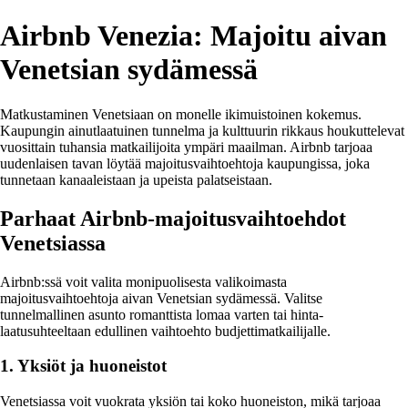
Airbnb Venezia: Majoitu aivan
Venetsian sydämessä
Matkustaminen Venetsiaan on monelle ikimuistoinen kokemus.
Kaupungin ainutlaatuinen tunnelma ja kulttuurin rikkaus houkuttelevat
vuosittain tuhansia matkailijoita ympäri maailman. Airbnb tarjoaa
uudenlaisen tavan löytää majoitusvaihtoehtoja kaupungissa, joka
tunnetaan kanaaleistaan ja upeista palatseistaan.
Parhaat Airbnb-majoitusvaihtoehdot
Venetsiassa
Airbnb:ssä voit valita monipuolisesta valikoimasta
majoitusvaihtoehtoja aivan Venetsian sydämessä. Valitse
tunnelmallinen asunto romanttista lomaa varten tai hinta-
laatusuhteeltaan edullinen vaihtoehto budjettimatkailijalle.
1. Yksiöt ja huoneistot
Venetsiassa voit vuokrata yksiön tai koko huoneiston, mikä tarjoaa