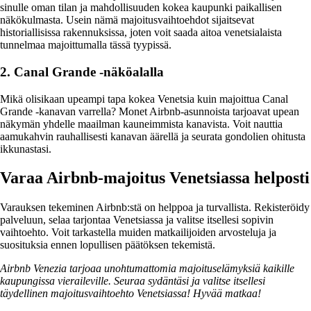
sinulle oman tilan ja mahdollisuuden kokea kaupunki paikallisen
näkökulmasta. Usein nämä majoitusvaihtoehdot sijaitsevat
historiallisissa rakennuksissa, joten voit saada aitoa venetsialaista
tunnelmaa majoittumalla tässä tyypissä.
2. Canal Grande -näköalalla
Mikä olisikaan upeampi tapa kokea Venetsia kuin majoittua Canal
Grande -kanavan varrella? Monet Airbnb-asunnoista tarjoavat upean
näkymän yhdelle maailman kauneimmista kanavista. Voit nauttia
aamukahvin rauhallisesti kanavan äärellä ja seurata gondolien ohitusta
ikkunastasi.
Varaa Airbnb-majoitus Venetsiassa helposti
Varauksen tekeminen Airbnb:stä on helppoa ja turvallista. Rekisteröidy
palveluun, selaa tarjontaa Venetsiassa ja valitse itsellesi sopivin
vaihtoehto. Voit tarkastella muiden matkailijoiden arvosteluja ja
suosituksia ennen lopullisen päätöksen tekemistä.
Airbnb Venezia tarjoaa unohtumattomia majoituselämyksiä kaikille
kaupungissa vieraileville. Seuraa sydäntäsi ja valitse itsellesi
täydellinen majoitusvaihtoehto Venetsiassa! Hyvää matkaa!