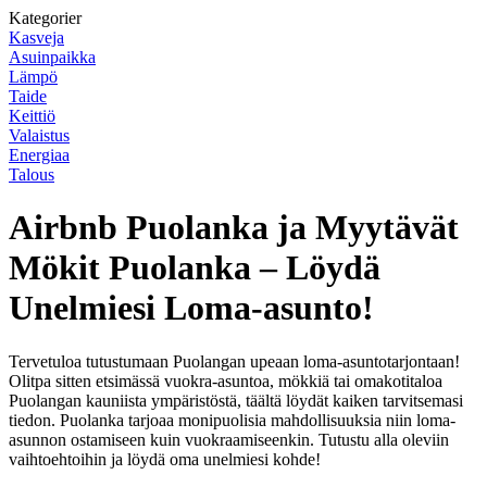
Kategorier
Kasveja
Asuinpaikka
Lämpö
Taide
Keittiö
Valaistus
Energiaa
Talous
Airbnb Puolanka ja Myytävät
Mökit Puolanka – Löydä
Unelmiesi Loma-asunto!
Tervetuloa tutustumaan Puolangan upeaan loma-asuntotarjontaan!
Olitpa sitten etsimässä vuokra-asuntoa, mökkiä tai omakotitaloa
Puolangan kauniista ympäristöstä, täältä löydät kaiken tarvitsemasi
tiedon. Puolanka tarjoaa monipuolisia mahdollisuuksia niin loma-
asunnon ostamiseen kuin vuokraamiseenkin. Tutustu alla oleviin
vaihtoehtoihin ja löydä oma unelmiesi kohde!