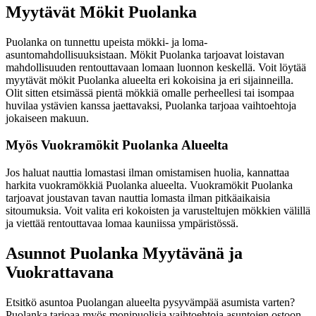
Myytävät Mökit Puolanka
Puolanka on tunnettu upeista mökki- ja loma-
asuntomahdollisuuksistaan. Mökit Puolanka tarjoavat loistavan
mahdollisuuden rentouttavaan lomaan luonnon keskellä. Voit löytää
myytävät mökit Puolanka alueelta eri kokoisina ja eri sijainneilla.
Olit sitten etsimässä pientä mökkiä omalle perheellesi tai isompaa
huvilaa ystävien kanssa jaettavaksi, Puolanka tarjoaa vaihtoehtoja
jokaiseen makuun.
Myös Vuokramökit Puolanka Alueelta
Jos haluat nauttia lomastasi ilman omistamisen huolia, kannattaa
harkita vuokramökkiä Puolanka alueelta. Vuokramökit Puolanka
tarjoavat joustavan tavan nauttia lomasta ilman pitkäaikaisia
sitoumuksia. Voit valita eri kokoisten ja varusteltujen mökkien välillä
ja viettää rentouttavaa lomaa kauniissa ympäristössä.
Asunnot Puolanka Myytävänä ja
Vuokrattavana
Etsitkö asuntoa Puolangan alueelta pysyvämpää asumista varten?
Puolanka tarjoaa myös monipuolisia vaihtoehtoja asuntojen ostoon