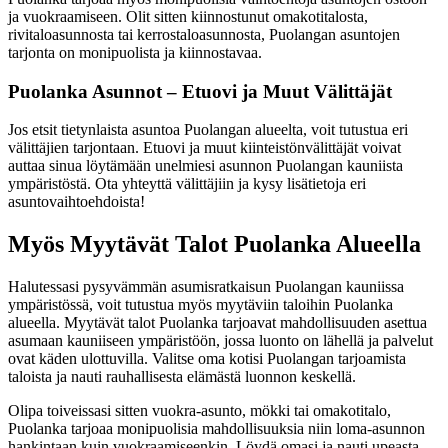
ja vuokraamiseen. Olit sitten kiinnostunut omakotitalosta,
rivitaloasunnosta tai kerrostaloasunnosta, Puolangan asuntojen
tarjonta on monipuolista ja kiinnostavaa.
Puolanka Asunnot – Etuovi ja Muut Välittäjät
Jos etsit tietynlaista asuntoa Puolangan alueelta, voit tutustua eri
välittäjien tarjontaan. Etuovi ja muut kiinteistönvälittäjät voivat
auttaa sinua löytämään unelmiesi asunnon Puolangan kauniista
ympäristöstä. Ota yhteyttä välittäjiin ja kysy lisätietoja eri
asuntovaihtoehdoista!
Myös Myytävät Talot Puolanka Alueella
Halutessasi pysyvämmän asumisratkaisun Puolangan kauniissa
ympäristössä, voit tutustua myös myytäviin taloihin Puolanka
alueella. Myytävät talot Puolanka tarjoavat mahdollisuuden asettua
asumaan kauniiseen ympäristöön, jossa luonto on lähellä ja palvelut
ovat käden ulottuvilla. Valitse oma kotisi Puolangan tarjoamista
taloista ja nauti rauhallisesta elämästä luonnon keskellä.
Olipa toiveissasi sitten vuokra-asunto, mökki tai omakotitalo,
Puolanka tarjoaa monipuolisia mahdollisuuksia niin loma-asunnon
hankintaan kuin vuokraamiseenkin. Löydä omasi ja nauti upeasta