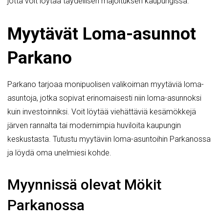
jotta voit löytää täydellisen majoituksen kaupungissa.
Myytävät Loma-asunnot
Parkano
Parkano tarjoaa monipuolisen valikoiman myytäviä loma-
asuntoja, jotka sopivat erinomaisesti niin loma-asunnoksi
kuin investoinniksi. Voit löytää viehättäviä kesämökkejä
järven rannalta tai modernimpia huviloita kaupungin
keskustasta. Tutustu myytäviin loma-asuntoihin Parkanossa
ja löydä oma unelmiesi kohde.
Myynnissä olevat Mökit
Parkanossa