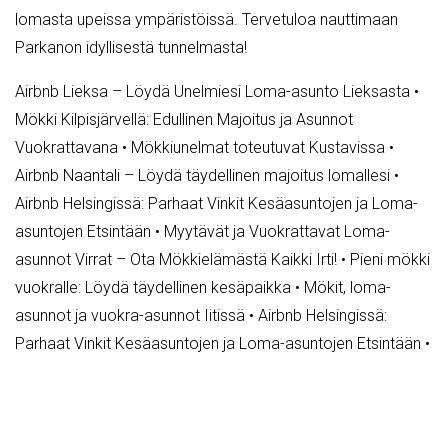
lomasta upeissa ympäristöissä. Tervetuloa nauttimaan
Parkanon idyllisestä tunnelmasta!
Airbnb Lieksa – Löydä Unelmiesi Loma-asunto Lieksasta
•
Mökki Kilpisjärvellä: Edullinen Majoitus ja Asunnot
Vuokrattavana
•
Mökkiunelmat toteutuvat Kustavissa
•
Airbnb Naantali – Löydä täydellinen majoitus lomallesi
•
Airbnb Helsingissä: Parhaat Vinkit Kesäasuntojen ja Loma-
asuntojen Etsintään
•
Myytävät ja Vuokrattavat Loma-
asunnot Virrat – Ota Mökkielämästä Kaikki Irti!
•
Pieni mökki
vuokralle: Löydä täydellinen kesäpaikka
•
Mökit, loma-
asunnot ja vuokra-asunnot Iitissä
•
Airbnb Helsingissä:
Parhaat Vinkit Kesäasuntojen ja Loma-asuntojen Etsintään
•