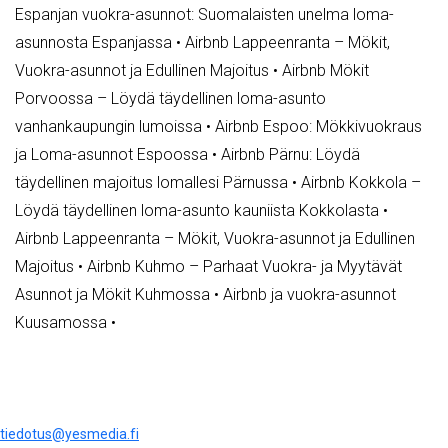
Espanjan vuokra-asunnot: Suomalaisten unelma loma-
asunnosta Espanjassa
•
Airbnb Lappeenranta – Mökit,
Vuokra-asunnot ja Edullinen Majoitus
•
Airbnb Mökit
Porvoossa – Löydä täydellinen loma-asunto
vanhankaupungin lumoissa
•
Airbnb Espoo: Mökkivuokraus
ja Loma-asunnot Espoossa
•
Airbnb Pärnu: Löydä
täydellinen majoitus lomallesi Pärnussa
•
Airbnb Kokkola –
Löydä täydellinen loma-asunto kauniista Kokkolasta
•
Airbnb Lappeenranta – Mökit, Vuokra-asunnot ja Edullinen
Majoitus
•
Airbnb Kuhmo – Parhaat Vuokra- ja Myytävät
Asunnot ja Mökit Kuhmossa
•
Airbnb ja vuokra-asunnot
Kuusamossa
•
tiedotus@yesmedia.fi