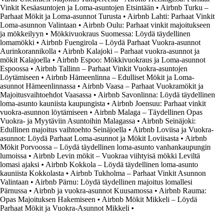
Vinkit Kesäasuntojen ja Loma-asuntojen Etsintään
•
Airbnb Turku –
Parhaat Mökit ja Loma-asunnot Turusta
•
Airbnb Lahti: Parhaat Vinkit
Loma-asunnon Valintaan
•
Airbnb Oulu: Parhaat vinkit majoitukseen
ja mökkeilyyn
•
Mökkivuokraus Suomessa: Löydä täydellinen
lomamökki
•
Airbnb Fuengirola – Löydä Parhaat Vuokra-asunnot
Aurinkorannikolla
•
Airbnb Kalajoki – Parhaat vuokra-asunnot ja
mökit Kalajoella
•
Airbnb Espoo: Mökkivuokraus ja Loma-asunnot
Espoossa
•
Airbnb Tallinn – Parhaat Vinkit Vuokra-asuntojen
Löytämiseen
•
Airbnb Hämeenlinna – Edulliset Mökit ja Loma-
asunnot Hämeenlinnassa
•
Airbnb Vaasa – Parhaat Vuokramökit ja
Majoitusvaihtoehdot Vaasassa
•
Airbnb Savonlinna: Löydä täydellinen
loma-asunto kauniista kaupungista
•
Airbnb Joensuu: Parhaat vinkit
vuokra-asunnon löytämiseen
•
Airbnb Malaga – Täydellinen Opas
Vuokra- ja Myytäviin Asuntoihin Malagassa
•
Airbnb Seinäjoki:
Edullinen majoitus vaihtoehto Seinäjoella
•
Airbnb Loviisa ja Vuokra-
asunnot: Löydä Parhaat Loma-asunnot ja Mökit Loviisasta
•
Airbnb
Mökit Porvoossa – Löydä täydellinen loma-asunto vanhankaupungin
lumoissa
•
Airbnb Levin mökit – Vuokraa viihtyisä mökki Leviltä
lomasi ajaksi
•
Airbnb Kokkola – Löydä täydellinen loma-asunto
kauniista Kokkolasta
•
Airbnb Tukholma – Parhaat Vinkit Asunnon
Valintaan
•
Airbnb Pärnu: Löydä täydellinen majoitus lomallesi
Pärnussa
•
Airbnb ja vuokra-asunnot Kuusamossa
•
Airbnb Rauma:
Opas Majoituksen Hakemiseen
•
Airbnb Mökit Mikkeli – Löydä
Parhaat Mökit ja Vuokra-Asunnot Mikkeli
•