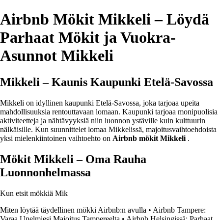
Airbnb Mökit Mikkeli – Löydä
Parhaat Mökit ja Vuokra-
Asunnot Mikkeli
Mikkeli – Kaunis Kaupunki Etelä-Savossa
Mikkeli on idyllinen kaupunki Etelä-Savossa, joka tarjoaa upeita
mahdollisuuksia rentouttavaan lomaan. Kaupunki tarjoaa monipuolisia
aktiviteetteja ja nähtävyyksiä niin luonnon ystäville kuin kulttuurin
nälkäisille. Kun suunnittelet lomaa Mikkelissä, majoitusvaihtoehdoista
yksi mielenkiintoinen vaihtoehto on
Airbnb mökit Mikkeli
.
Mökit Mikkeli – Oma Rauha
Luonnonhelmassa
Kun etsit mökkiä Mik
Miten löytää täydellinen mökki Airbnb:n avulla
•
Airbnb Tampere:
Varaa Unelmiesi Majoitus Tampereelta
•
Airbnb Helsingissä: Parhaat