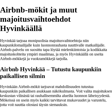
Airbnb-mökit ja muut
majoitusvaihtoehdot
Hyvinkäällä
Hyvinkää tarjoaa monipuolisia majoitusvaihtoehtoja niin
kaupunkilomailijalle kuin luonnonrauhasta nauttivalle matkailijalle.
Airbnb-palvelu on suosittu tapa löytää mielenkiintoisia ja kodikkaita
majoituskohteita ympäri maailmaa, ja myös Hyvinkäällä on useita
Airbnb-mökkejä ja vuokramökkejä tarjolla.
Airbnb Hyvinkää – Tutustu kaupunkiin
paikallisen silmin
Hyvinkään Airbnb-mökit tarjoavat mahdollisuuden tutustua
kaupunkiin paikallisen asukkaan näkökulmasta. Voit valita majoituksen
keskustan vilinästä tai rauhallisemmilta alueilta luonnon läheisyydestä.
Mökeissä on usein myös kaikki tarvittavat mukavuudet ja varustelu,
jotta voit nauttia olostasi täysin siemauksin.