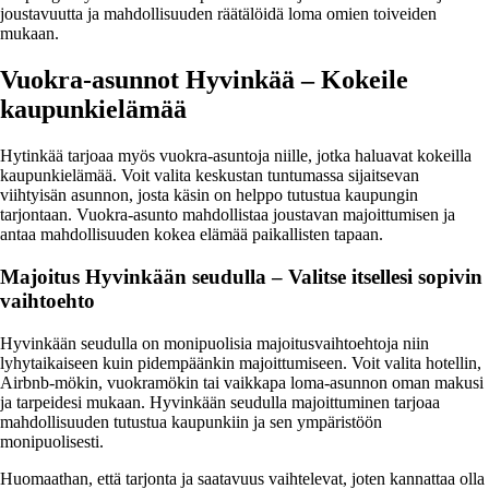
joustavuutta ja mahdollisuuden räätälöidä loma omien toiveiden
mukaan.
Vuokra-asunnot Hyvinkää – Kokeile
kaupunkielämää
Hytinkää tarjoaa myös vuokra-asuntoja niille, jotka haluavat kokeilla
kaupunkielämää. Voit valita keskustan tuntumassa sijaitsevan
viihtyisän asunnon, josta käsin on helppo tutustua kaupungin
tarjontaan. Vuokra-asunto mahdollistaa joustavan majoittumisen ja
antaa mahdollisuuden kokea elämää paikallisten tapaan.
Majoitus Hyvinkään seudulla – Valitse itsellesi sopivin
vaihtoehto
Hyvinkään seudulla on monipuolisia majoitusvaihtoehtoja niin
lyhytaikaiseen kuin pidempäänkin majoittumiseen. Voit valita hotellin,
Airbnb-mökin, vuokramökin tai vaikkapa loma-asunnon oman makusi
ja tarpeidesi mukaan. Hyvinkään seudulla majoittuminen tarjoaa
mahdollisuuden tutustua kaupunkiin ja sen ympäristöön
monipuolisesti.
Huomaathan, että tarjonta ja saatavuus vaihtelevat, joten kannattaa olla