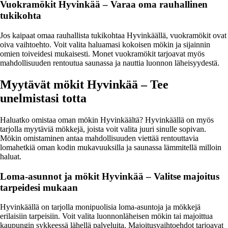
Vuokramökit Hyvinkää – Varaa oma rauhallinen
tukikohta
Jos kaipaat omaa rauhallista tukikohtaa Hyvinkäällä, vuokramökit ovat
oiva vaihtoehto. Voit valita haluamasi kokoisen mökin ja sijainnin
omien toiveidesi mukaisesti. Monet vuokramökit tarjoavat myös
mahdollisuuden rentoutua saunassa ja nauttia luonnon läheisyydestä.
Myytävät mökit Hyvinkää – Tee
unelmistasi totta
Haluatko omistaa oman mökin Hyvinkäältä? Hyvinkäällä on myös
tarjolla myytäviä mökkejä, joista voit valita juuri sinulle sopivan.
Mökin omistaminen antaa mahdollisuuden viettää rentouttavia
lomahetkiä oman kodin mukavuuksilla ja saunassa lämmitellä milloin
haluat.
Loma-asunnot ja mökit Hyvinkää – Valitse majoitus
tarpeidesi mukaan
Hyvinkäällä on tarjolla monipuolisia loma-asuntoja ja mökkejä
erilaisiin tarpeisiin. Voit valita luonnonläheisen mökin tai majoittua
kaupungin sykkeessä lähellä palveluita. Majoitusvaihtoehdot tarjoavat