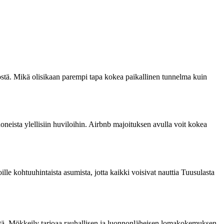
töstä. Mikä olisikaan parempi tapa kokea paikallinen tunnelma kuin
oneista ylellisiin huviloihin. Airbnb majoituksen avulla voit kokea
ille kohtuuhintaista asumista, jotta kaikki voisivat nauttia Tuusulasta
ltä. Mökkeily tarjoaa rauhallisen ja luonnonläheisen lomakokemuksen,