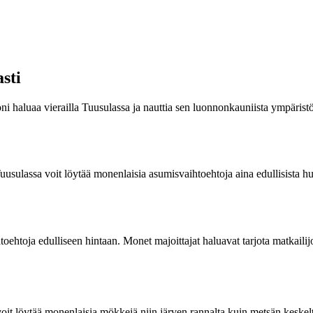
sti
ni haluaa vierailla Tuusulassa ja nauttia sen luonnonkauniista ympäris
uusulassa voit löytää monenlaisia asumisvaihtoehtoja aina edullisista hu
oehtoja edulliseen hintaan. Monet majoittajat haluavat tarjota matkailijo
oit löytää monenlaisia mökkejä niin järven rannalta kuin metsän keske