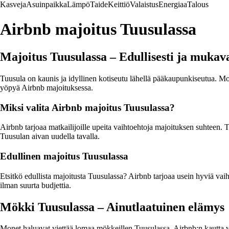
Kasveja
Asuinpaikka
Lämpö
Taide
Keittiö
Valaistus
Energiaa
Talous
Airbnb majoitus Tuusulassa
Majoitus Tuusulassa – Edullisesti ja mukava
Tuusula on kaunis ja idyllinen kotiseutu lähellä pääkaupunkiseutua. Mo
yöpyä Airbnb majoituksessa.
Miksi valita Airbnb majoitus Tuusulassa?
Airbnb tarjoaa matkailijoille upeita vaihtoehtoja majoituksen suhteen. T
Tuusulan aivan uudella tavalla.
Edullinen majoitus Tuusulassa
Etsitkö edullista majoitusta Tuusulassa? Airbnb tarjoaa usein hyviä vaiht
ilman suurta budjettia.
Mökki Tuusulassa – Ainutlaatuinen elämys
Monet haluavat viettää lomaa mökkeillen Tuusulassa. Airbnb:n kautta v