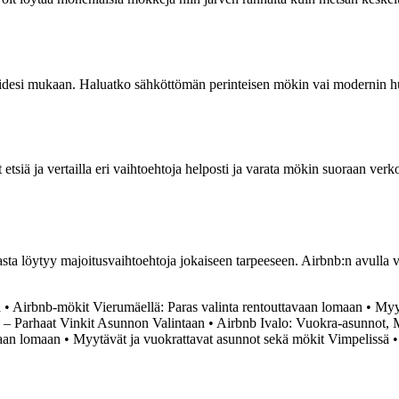
eidesi mukaan. Haluatko sähköttömän perinteisen mökin vai modernin huv
tsiä ja vertailla eri vaihtoehtoja helposti ja varata mökin suoraan ver
ta löytyy majoitusvaihtoehtoja jokaiseen tarpeeseen. Airbnb:n avulla vo
a
•
Airbnb-mökit Vierumäellä: Paras valinta rentouttavaan lomaan
•
Myyt
– Parhaat Vinkit Asunnon Valintaan
•
Airbnb Ivalo: Vuokra-asunnot, M
vaan lomaan
•
Myytävät ja vuokrattavat asunnot sekä mökit Vimpelissä