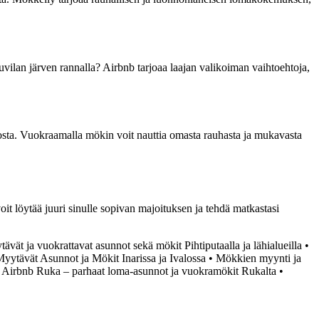
ilan järven rannalla? Airbnb tarjoaa laajan valikoiman vaihtoehtoja,
kosta. Vuokraamalla mökin voit nauttia omasta rauhasta ja mukavasta
it löytää juuri sinulle sopivan majoituksen ja tehdä matkastasi
ävät ja vuokrattavat asunnot sekä mökit Pihtiputaalla ja lähialueilla
•
yytävät Asunnot ja Mökit Inarissa ja Ivalossa
•
Mökkien myynti ja
•
Airbnb Ruka – parhaat loma-asunnot ja vuokramökit Rukalta
•