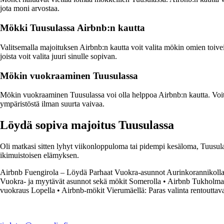
jota moni arvostaa.
Mökki Tuusulassa Airbnb:n kautta
Valitsemalla majoituksen Airbnb:n kautta voit valita mökin omien toiv
joista voit valita juuri sinulle sopivan.
Mökin vuokraaminen Tuusulassa
Mökin vuokraaminen Tuusulassa voi olla helppoa Airbnb:n kautta. Voit e
ympäristöstä ilman suurta vaivaa.
Löydä sopiva majoitus Tuusulassa
Oli matkasi sitten lyhyt viikonloppuloma tai pidempi kesäloma, Tuusulas
ikimuistoisen elämyksen.
Airbnb Fuengirola – Löydä Parhaat Vuokra-asunnot Aurinkorannikoll
Vuokra- ja myytävät asunnot sekä mökit Somerolla
•
Airbnb Tukholma 
vuokraus Lopella
•
Airbnb-mökit Vierumäellä: Paras valinta rentoutta