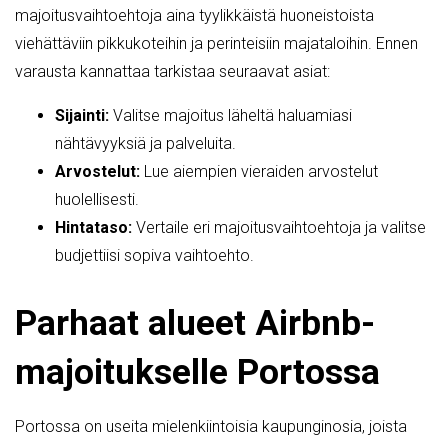
majoitusvaihtoehtoja aina tyylikkäistä huoneistoista
viehättäviin pikkukoteihin ja perinteisiin majataloihin. Ennen
varausta kannattaa tarkistaa seuraavat asiat:
Sijainti:
Valitse majoitus läheltä haluamiasi
nähtävyyksiä ja palveluita.
Arvostelut:
Lue aiempien vieraiden arvostelut
huolellisesti.
Hintataso:
Vertaile eri majoitusvaihtoehtoja ja valitse
budjettiisi sopiva vaihtoehto.
Parhaat alueet Airbnb-
majoitukselle Portossa
Portossa on useita mielenkiintoisia kaupunginosia, joista