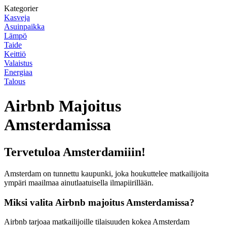
Kategorier
Kasveja
Asuinpaikka
Lämpö
Taide
Keittiö
Valaistus
Energiaa
Talous
Airbnb Majoitus
Amsterdamissa
Tervetuloa Amsterdamiiin!
Amsterdam on tunnettu kaupunki, joka houkuttelee matkailijoita
ympäri maailmaa ainutlaatuisella ilmapiirillään.
Miksi valita Airbnb majoitus Amsterdamissa?
Airbnb tarjoaa matkailijoille tilaisuuden kokea Amsterdam