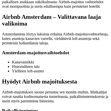
paikallisen asukkaan näkökulmasta. Airbnb-majoitus vaihtoehdot
ovat monipuolisia ja usein edullisempia kuin perinteiset hotellit.
Airbnb Amsterdam – Valittavana laaja
valikoima
Amsterdamista löytyy lukuisia erilaisia Airbnb-majoitusvaihtoehtoja,
kuten asuntoja kanavien varrella, viehättäviä loft-asuntoja sekä
perinteisiä hollantilaisia taloja.
Amsterdam-majoitusvaihtoehdot
Kanavamökki
Historiallinen talo
Ylellinen loft-asunto
Hyödyt Airbnb majoituksesta
Airbnb-majoituksen suosio perustuu sen moniin etuihin. Matkailijat
voivat nauttia kodinomaisesta tunnelmasta, paikallistuntemuksesta ja
usein myös paremmista hinnoista.
Paikallistuntemus