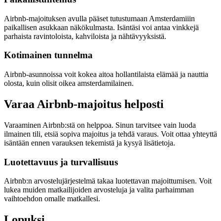
Airbnb-majoituksen avulla pääset tutustumaan Amsterdamiiin
paikallisen asukkaan näkökulmasta. Isäntäsi voi antaa vinkkejä
parhaista ravintoloista, kahviloista ja nähtävyyksistä.
Kotimainen tunnelma
Airbnb-asunnoissa voit kokea aitoa hollantilaista elämää ja nauttia
olosta, kuin olisit oikea amsterdamilainen.
Varaa Airbnb-majoitus helposti
Varaaminen Airbnb:stä on helppoa. Sinun tarvitsee vain luoda
ilmainen tili, etsiä sopiva majoitus ja tehdä varaus. Voit ottaa yhteyttä
isäntään ennen varauksen tekemistä ja kysyä lisätietoja.
Luotettavuus ja turvallisuus
Airbnb:n arvostelujärjestelmä takaa luotettavan majoittumisen. Voit
lukea muiden matkailijoiden arvosteluja ja valita parhaimman
vaihtoehdon omalle matkallesi.
Lopuksi