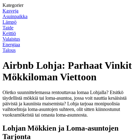
Kategorier
Kasveja
Asuinpaikka
Lämpö
Taide
Keittiö
Valaistus
Energiaa
Talous
Airbnb Lohja: Parhaat Vinkit
Mökkiloman Viettoon
Oletko suunnittelemassa rentouttavaa lomaa Lohjalla? Etsitkö
täydellistä mökkiä tai loma-asuntoa, jossa voit nauttia kesäisistä
päivistä ja kauniista maisemista? Lohja tarjoaa monipuolisia
vaihtoehtoja loma-asuntojen suhteen, olit sitten kiinnostunut
vuokramökeistä tai omasta loma-asunnosta.
Lohjan Mökkien ja Loma-asuntojen
Tarjonta