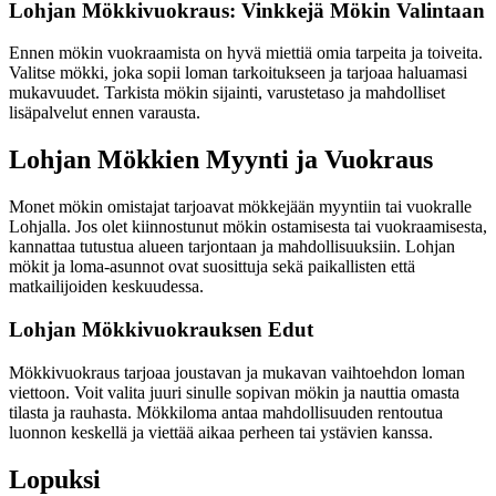
Lohjan Mökkivuokraus: Vinkkejä Mökin Valintaan
Ennen mökin vuokraamista on hyvä miettiä omia tarpeita ja toiveita.
Valitse mökki, joka sopii loman tarkoitukseen ja tarjoaa haluamasi
mukavuudet. Tarkista mökin sijainti, varustetaso ja mahdolliset
lisäpalvelut ennen varausta.
Lohjan Mökkien Myynti ja Vuokraus
Monet mökin omistajat tarjoavat mökkejään myyntiin tai vuokralle
Lohjalla. Jos olet kiinnostunut mökin ostamisesta tai vuokraamisesta,
kannattaa tutustua alueen tarjontaan ja mahdollisuuksiin. Lohjan
mökit ja loma-asunnot ovat suosittuja sekä paikallisten että
matkailijoiden keskuudessa.
Lohjan Mökkivuokrauksen Edut
Mökkivuokraus tarjoaa joustavan ja mukavan vaihtoehdon loman
viettoon. Voit valita juuri sinulle sopivan mökin ja nauttia omasta
tilasta ja rauhasta. Mökkiloma antaa mahdollisuuden rentoutua
luonnon keskellä ja viettää aikaa perheen tai ystävien kanssa.
Lopuksi