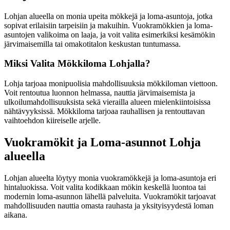
Lohjan alueella on monia upeita mökkejä ja loma-asuntoja, jotka
sopivat erilaisiin tarpeisiin ja makuihin. Vuokramökkien ja loma-
asuntojen valikoima on laaja, ja voit valita esimerkiksi kesämökin
järvimaisemilla tai omakotitalon keskustan tuntumassa.
Miksi Valita Mökkiloma Lohjalla?
Lohja tarjoaa monipuolisia mahdollisuuksia mökkiloman viettoon.
Voit rentoutua luonnon helmassa, nauttia järvimaisemista ja
ulkoilumahdollisuuksista sekä vierailla alueen mielenkiintoisissa
nähtävyyksissä. Mökkiloma tarjoaa rauhallisen ja rentouttavan
vaihtoehdon kiireiselle arjelle.
Vuokramökit ja Loma-asunnot Lohja
alueella
Lohjan alueelta löytyy monia vuokramökkejä ja loma-asuntoja eri
hintaluokissa. Voit valita kodikkaan mökin keskellä luontoa tai
modernin loma-asunnon lähellä palveluita. Vuokramökit tarjoavat
mahdollisuuden nauttia omasta rauhasta ja yksityisyydestä loman
aikana.