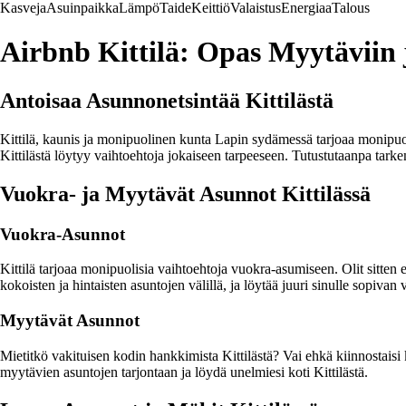
Kasveja
Asuinpaikka
Lämpö
Taide
Keittiö
Valaistus
Energiaa
Talous
Airbnb Kittilä: Opas Myytäviin 
Antoisaa Asunnonetsintää Kittilästä
Kittilä, kaunis ja monipuolinen kunta Lapin sydämessä tarjoaa monipuoli
Kittilästä löytyy vaihtoehtoja jokaiseen tarpeeseen. Tutustutaanpa tark
Vuokra- ja Myytävät Asunnot Kittilässä
Vuokra-Asunnot
Kittilä tarjoaa monipuolisia vaihtoehtoja vuokra-asumiseen. Olit sitten e
kokoisten ja hintaisten asuntojen välillä, ja löytää juuri sinulle sopivan
Myytävät Asunnot
Mietitkö vakituisen kodin hankkimista Kittilästä? Vai ehkä kiinnostais
myytävien asuntojen tarjontaan ja löydä unelmiesi koti Kittilästä.