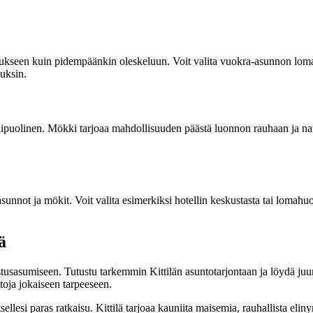
raukseen kuin pidempäänkin oleskeluun. Voit valita vuokra-asunnon loman 
auksin.
nipuolinen. Mökki tarjoaa mahdollisuuden päästä luonnon rauhaan ja na
sunnot ja mökit. Voit valita esimerkiksi hotellin keskustasta tai lomahuo
ä
tusasumiseen. Tutustu tarkemmin Kittilän asuntotarjontaan ja löydä juuri
toja jokaiseen tarpeeseen.
itsellesi paras ratkaisu. Kittilä tarjoaa kauniita maisemia, rauhallista el