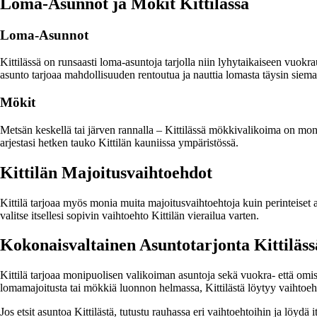
Loma-Asunnot ja Mökit Kittilässä
Loma-Asunnot
Kittilässä on runsaasti loma-asuntoja tarjolla niin lyhytaikaiseen vuok
asunto tarjoaa mahdollisuuden rentoutua ja nauttia lomasta täysin siem
Mökit
Metsän keskellä tai järven rannalla – Kittilässä mökkivalikoima on mo
arjestasi hetken tauko Kittilän kauniissa ympäristössä.
Kittilän Majoitusvaihtoehdot
Kittilä tarjoaa myös monia muita majoitusvaihtoehtoja kuin perinteiset a
valitse itsellesi sopivin vaihtoehto Kittilän vierailua varten.
Kokonaisvaltainen Asuntotarjonta Kittiläss
Kittilä tarjoaa monipuolisen valikoiman asuntoja sekä vuokra- että omis
lomamajoitusta tai mökkiä luonnon helmassa, Kittilästä löytyy vaihtoeh
Jos etsit asuntoa Kittilästä, tutustu rauhassa eri vaihtoehtoihin ja löydä 