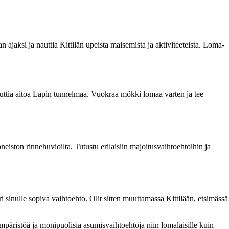
ajaksi ja nauttia Kittilän upeista maisemista ja aktiviteeteista. Loma-
uttia aitoa Lapin tunnelmaa. Vuokraa mökki lomaa varten ja tee
neiston rinnehuvioilta. Tutustu erilaisiin majoitusvaihtoehtoihin ja
 sinulle sopiva vaihtoehto. Olit sitten muuttamassa Kittilään, etsimässä
inympäristöä ja monipuolisia asumisvaihtoehtoja niin lomalaisille kuin