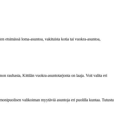
ten etsimässä loma-asuntoa, vakituista kotia tai vuokra-asuntoa,
non rauhasta, Kittilän vuokra-asuntotarjonta on laaja. Voit valita eri
 monipuolisen valikoiman myytäviä asuntoja eri puolilla kuntaa. Tutustu