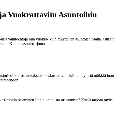
ja Vuokrattaviin Asuntoihin
sia vaihtoehtoja niin vuokra- kuin myytävien asuntojen osalta. Olit sit
emmin Kittilän asuntotarjontaan.
tsimässä kerrostalokaksiota keskustan vilinästä tai idyllistä mökkiä luon
 vaihtoehdon.
i kesämökin ostaminen Lapin kauniista maisemista? Kittilä tarjoaa myös