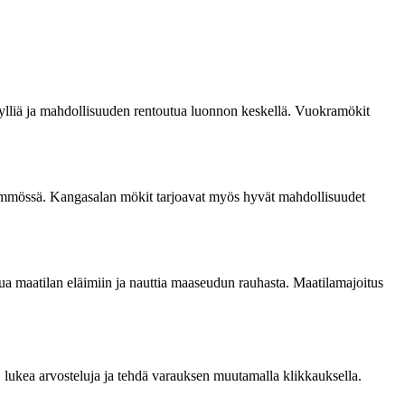
idylliä ja mahdollisuuden rentoutua luonnon keskellä. Vuokramökit
 lämmössä. Kangasalan mökit tarjoavat myös hyvät mahdollisuudet
tua maatilan eläimiin ja nauttia maaseudun rauhasta. Maatilamajoitus
, lukea arvosteluja ja tehdä varauksen muutamalla klikkauksella.