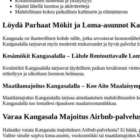
Kodinomainen tunnelma ja yksityisyys
Sijainti lähellä luontoa ja aktiviteetteja
Mahdollisuus kokea paikallisen kulttuurin ja elämäntavan
Löydä Parhaat Mökit ja Loma-asunnot Ka
Kangasala on ihanteellinen kohde niille, jotka arvostavat luonnonlähe
Kangasalalla tarjoavat myös modernit mukavuudet ja hyvät palvelut lom
Kesämökit Kangasalalla – Lähde Rentouttavalle Lom
Kesämökit Kangasalalla tarjoavat täydellisen paikan kesäloman vietto
retkeilyyn ja ulkoiluun luonnon helmassa.
Maatilamajoitus Kangasalalla – Koe Aito Maalaisym
Maatilamajoitus Kangasalalla tarjoaa ainutlaatuisen mahdollisuuden ko
Kangasalalla tuo lomallesi ripauksen maalaisromantiikkaa.
Varaa Kangasala Majoitus Airbnb-palvelu
Haluatko varata Kangasala majoituksen Airbnb-palvelusta? Ei hätää, pro
Valitse sinulle sopiva loma-asunto, vuokramökki tai maatilamajoitus K