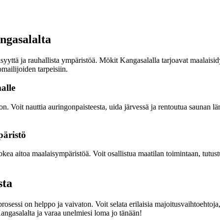
ngasalalta
isyyttä ja rauhallista ympäristöä. Mökit Kangasalalla tarjoavat maalais
ailijoiden tarpeisiin.
alle
on. Voit nauttia auringonpaisteesta, uida järvessä ja rentoutua saunan
päristö
kea aitoa maalaisympäristöä. Voit osallistua maatilan toimintaan, tutus
sta
sessi on helppo ja vaivaton. Voit selata erilaisia majoitusvaihtoehtoja
angasalalta ja varaa unelmiesi loma jo tänään!