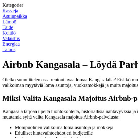
Kategorier
Kasveja
Asuinpaikka
Lämpö
Taide
Keittiö
Valaistus
Energiaa
Talous
Airbnb Kangasala – Löydä Parh
Oletko suunnittelemassa rentouttavaa lomaa Kangasalalla? Etsitkö muk
valikoiman myytäviä loma-asuntoja, vuokramökkejä ja muita majoitus
Miksi Valita Kangasala Majoitus Airbnb-p
Kangasala tarjoaa upeita luontokohteita, historiallisia nähtävyyksiä ja
muutamia syitä valita Kangasala majoitus Airbnb-palvelusta:
Monipuolinen valikoima loma-asuntoja ja mökkejä
Edulliset hintavaihtoehdot eri budjeteille