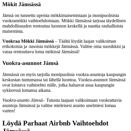
Mökit Jämsässä
Jämsä on tunnettu upeista mökkimaisemistaan ja monipuolisista
vuokramökki vaihtoehdoistaan. Mökki Jämsässä tarjoaa täydellisen
mahdollisuuden rentoutua luonnon keskellä ja nauttia rauhallisista
maisemista.
Vuokraa Mökki Jämsässä
– Täältä löydät laajan valikoiman
erikokoisia ja -tasoisia mökkejä Jämsässä. Valitse oma suosikkisi ja
varaa rentouttava loma mökissä Jämsässä!
Vuokra-asunnot Jämsä
Jämsässä on myös tarjolla monipuolisia vuokra-asuntoja kaupungin
keskustan tuntumassa tai lähellä luontoa. Vuokra-asunnot Jämsässä
ovat loistava vaihtoehto niille, jotka haluavat asua kaupungin
sykkeessä lomansa aikana.
Vuokra-asunto Jämsä
– Tutustu laajaan valikoimaan vuokrattavia
asuntoja Jämsässä ja valitse mieleisesi asunto unelmiesi lomaa
varten!
Löydä Parhaat Airbnb Vaihtoehdot
Jämsässä