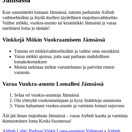
Kun suunnittelet lomaasi Jämsässä, tutustu parhaisiin Airbnb
vaihtoehtoihin ja löydä itsellesi täydellinen majoitusvaihtoehto.
Valitse mökki, vuokra-asunto tai kesämökki Jämsästä ja varaa
unelmiesi loma jo tänään!
Vinkkejä Mökin Vuokraamiseen Jämsässä
Tutustu eri mökkivaihtoehtoihin ja valitse oma suosikkisi
Varaa mökki ajoissa, jotta saat parhaan mahdollisen
lomakokemuksen
Muista tarkistaa mökin varustelutaso ja palvelut ennen
varausta
Varaa Vuokra-asunto Lomallesi Jämsässä
Selaa eri vuokra-asuntoja Jämsässä
Ota yhteyttä vuokranantajaan ja kysy lisätietoja asunnosta
Varaa haluamasi vuokra-asunto ja varmista lomasi sujuvuus
Älä jää ilman majoitusta Jämsässä – varaa Airbnb kautta ja varmista
ikimuistoinen loma Keski-Suomessa!
Airbnb Lahti: Parhaat Vinkit Loma-asunnon Valintaan
•
Airbnb