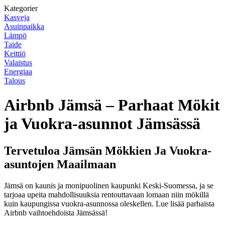
Kategorier
Kasveja
Asuinpaikka
Lämpö
Taide
Keittiö
Valaistus
Energiaa
Talous
Airbnb Jämsä – Parhaat Mökit
ja Vuokra-asunnot Jämsässä
Tervetuloa Jämsän Mökkien Ja Vuokra-
asuntojen Maailmaan
Jämsä on kaunis ja monipuolinen kaupunki Keski-Suomessa, ja se
tarjoaa upeita mahdollisuuksia rentouttavaan lomaan niin mökillä
kuin kaupungissa vuokra-asunnossa oleskellen. Lue lisää parhaista
Airbnb vaihtoehdoista Jämsässä!