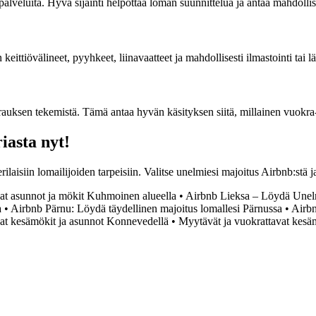
 palveluita. Hyvä sijainti helpottaa loman suunnittelua ja antaa mahdolli
keittiövälineet, pyyhkeet, liinavaatteet ja mahdollisesti ilmastointi ta
auksen tekemistä. Tämä antaa hyvän käsityksen siitä, millainen vuokra-
iasta nyt!
laisiin lomailijoiden tarpeisiin. Valitse unelmiesi majoitus Airbnb:stä 
at asunnot ja mökit Kuhmoinen alueella
•
Airbnb Lieksa – Löydä Unel
a
•
Airbnb Pärnu: Löydä täydellinen majoitus lomallesi Pärnussa
•
Airbn
vat kesämökit ja asunnot Konnevedellä
•
Myytävät ja vuokrattavat kesä