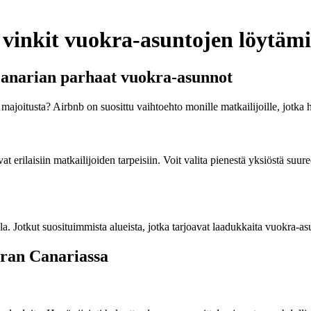
vinkit vuokra-asuntojen löytäm
anarian parhaat vuokra-asunnot
joitusta? Airbnb on suosittu vaihtoehto monille matkailijoille, jotka 
vat erilaisiin matkailijoiden tarpeisiin. Voit valita pienestä yksiöstä su
lla. Jotkut suosituimmista alueista, jotka tarjoavat laadukkaita vuokra-
Gran Canariassa