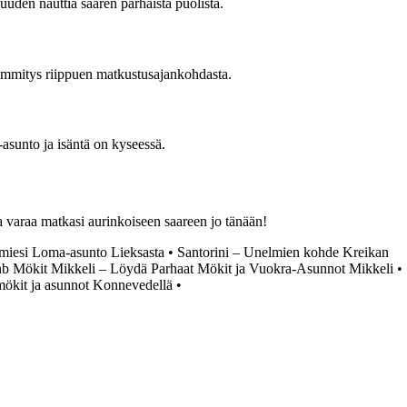
suuden nauttia saaren parhaista puolista.
i lämmitys riippuen matkustusajankohdasta.
asunto ja isäntä on kyseessä.
ja varaa matkasi aurinkoiseen saareen jo tänään!
miesi Loma-asunto Lieksasta
•
Santorini – Unelmien kohde Kreikan
b Mökit Mikkeli – Löydä Parhaat Mökit ja Vuokra-Asunnot Mikkeli
•
mökit ja asunnot Konnevedellä
•