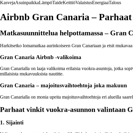
Kasveja
Asuinpaikka
Lämpö
Taide
Keittiö
Valaistus
Energiaa
Talous
Airbnb Gran Canaria – Parhaat 
Matkasuunnittelua helpottamassa – Gran C
Harkitsetko lomamatkaa aurinkoiseen Gran Canariaan ja etsit mukavaa ma
Gran Canaria Airbnb -valikoima
Gran Canarialla on laaja valikoima erilaisia ​​vuokra-asuntoja, jotka sopi
millaisista mukavuuksista nautitte.
Gran Canaria – majoitusvaihtoehtoja joka makuun
Gran Canarialla on monia upeita majoitusvaihtoehtoja eri alueilla saare
Parhaat vinkit vuokra-asunnon valintaan 
1. Sijainti