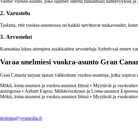
Valitse vuokra-asunto, joka sijaitsee lähellä haluamiasi nähtävyyksiä ja
2. Varustelu
Tarkista, että vuokra-asunnossa on kaikki tarvittavat mukavuudet, kuten 
3. Arvostelut
Kannattaa lukea aiempien asiakkaiden arvosteluja Airbnb:ssä ennen var
Varaa unelmiesi vuokra-asunto Gran Canar
Gran Canaria tarjoaa upean valikoiman vuokra-asuntoja, jotka sopivat eri
Mökit, loma-asunnot ja vuokra-asunnot Iitissä
•
Myytävät ja vuokrattav
auringossa
•
Airbnb Espoo: Mökkivuokraus ja Loma-asunnot Espooss
Mökit, loma-asunnot ja vuokra-asunnot Iitissä
•
Myytävät ja vuokratta
tiedotus@yesmedia.fi