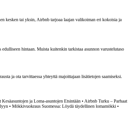
ien kesken tai yksin, Airbnb tarjoaa laajan valikoiman eri kokoisia ja
s edulliseen hintaan. Muista kuitenkin tarkistaa asunnon varustelutaso
usta ja ota tarvittaessa yhteyttä majoittajaan lisätietojen saamiseksi.
it Kesäasuntojen ja Loma-asuntojen Etsintään
•
Airbnb Turku – Parhaat
ilyyn
•
Mökkivuokraus Suomessa: Löydä täydellinen lomamökki
•