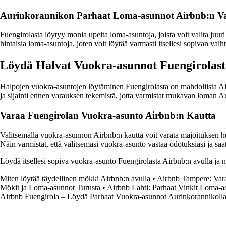
Aurinkorannikon Parhaat Loma-asunnot Airbnb:n Va
Fuengirolasta löytyy monia upeita loma-asuntoja, joista voit valita juur
hintaisia loma-asuntoja, joten voit löytää varmasti itsellesi sopivan vai
Löydä Halvat Vuokra-asunnot Fuengirolast
Halpojen vuokra-asuntojen löytäminen Fuengirolasta on mahdollista Airbnb
ja sijainti ennen varauksen tekemistä, jotta varmistat mukavan loman A
Varaa Fuengirolan Vuokra-asunto Airbnb:n Kautta
Valitsemalla vuokra-asunnon Airbnb:n kautta voit varata majoituksen helpo
Näin varmistat, että valitsemasi vuokra-asunto vastaa odotuksiasi ja s
Löydä itsellesi sopiva vuokra-asunto Fuengirolasta Airbnb:n avulla ja
Miten löytää täydellinen mökki Airbnb:n avulla
•
Airbnb Tampere: Vara
Mökit ja Loma-asunnot Turusta
•
Airbnb Lahti: Parhaat Vinkit Loma-a
Airbnb Fuengirola – Löydä Parhaat Vuokra-asunnot Aurinkorannikoll