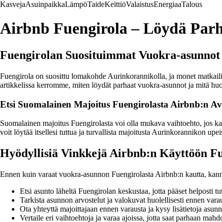
Kasveja
Asuinpaikka
Lämpö
Taide
Keittiö
Valaistus
Energiaa
Talous
Airbnb Fuengirola – Löydä Par
Fuengirolan Suosituimmat Vuokra-asunnot
Fuengirola on suosittu lomakohde Aurinkorannikolla, ja monet matkailij
artikkelissa kerromme, miten löydät parhaat vuokra-asunnot ja mitä hu
Etsi Suomalainen Majoitus Fuengirolasta Airbnb:n Av
Suomalainen majoitus Fuengirolasta voi olla mukava vaihtoehto, jos kai
voit löytää itsellesi tuttua ja turvallista majoitusta Aurinkorannikon upe
Hyödyllisiä Vinkkejä Airbnb:n Käyttöön F
Ennen kuin varaat vuokra-asunnon Fuengirolasta Airbnb:n kautta, kan
Etsi asunto läheltä Fuengirolan keskustaa, jotta pääset helposti 
Tarkista asunnon arvostelut ja valokuvat huolellisesti ennen vara
Ota yhteyttä majoittajaan ennen varausta ja kysy lisätietoja asunn
Vertaile eri vaihtoehtoja ja varaa ajoissa, jotta saat parhaan mahd