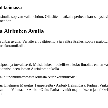
likoimassa
i sinulle sopivan vaihtoehdon. Olit sitten matkalla perheen kanssa, ystäv
htoehdon.
a Airbnb:n Avulla
:n avulla. Vertaile eri vaihtoehtoja ja valitse itsellesi sopiva majoitu
urinkorannikolla.
sti ja turvallisesti. Muista lukea huolellisesti koko ilmoitus ennen vara
aat onnistuneen loman Aurinkorannikolla.
 nauti unohtumattomasta lomasta Aurinkorannikolla!
a Unelmiesi Majoitus Tampereelta
•
Airbnb Helsingissä: Parhaat Vink
sunnon Valintaan
•
Airbnb Oulu: Parhaat vinkit majoitukseen ja mökke
a
•