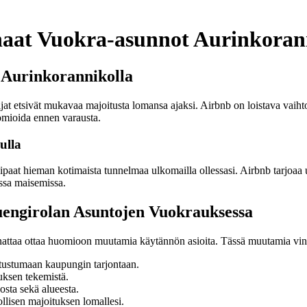
haat Vuokra-asunnot Aurinkoran
 Aurinkorannikolla
at etsivät mukavaa majoitusta lomansa ajaksi. Airbnb on loistava vaihto
omioida ennen varausta.
ulla
paat hieman kotimaista tunnelmaa ulkomailla ollessasi. Airbnb tarjoaa 
issa maisemissa.
uengirolan Asuntojen Vuokrauksessa
nattaa ottaa huomioon muutamia käytännön asioita. Tässä muutamia vin
tutustumaan kaupungin tarjontaan.
uksen tekemistä.
osta sekä alueesta.
ollisen majoituksen lomallesi.