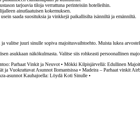
on tarjoavia tiloja verrattuna perinteisiin hotelleihin.
lijalleen ainutlaatuisen kokemuksen.
ein saada suosituksia ja vinkkejä paikallisilta isänniltä ja emänniltä.
 valitse juuri sinulle sopiva majoitusvaihtoehto. Muista lukea arvostelu
en asukkaan näkökulmasta. Valitse siis rohkeasti persoonallinen majo
too: Parhaat Vinkit ja Neuvot
•
Mökki Kilpisjärvellä: Edullinen Majoi
t ja Vuokrattavat Asunnot Ilomantsissa
•
Madeira – Parhaat vinkit Air
ra-asunnot Kauhajoella: Löydä Koti Sinulle
•