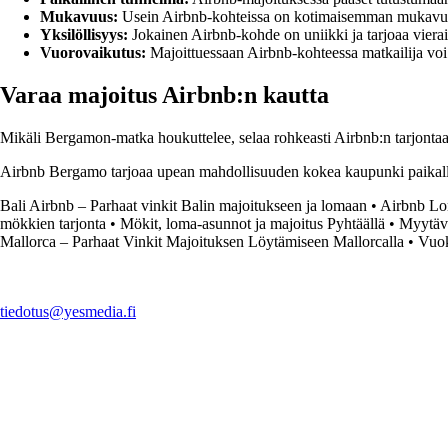
Mukavuus:
Usein Airbnb-kohteissa on kotimaisemman mukavuustas
Yksilöllisyys:
Jokainen Airbnb-kohde on uniikki ja tarjoaa vierai
Vuorovaikutus:
Majoittuessaan Airbnb-kohteessa matkailija voi us
Varaa majoitus Airbnb:n kautta
Mikäli Bergamon-matka houkuttelee, selaa rohkeasti Airbnb:n tarjontaa ja
Airbnb Bergamo tarjoaa upean mahdollisuuden kokea kaupunki paikallis
Bali Airbnb – Parhaat vinkit Balin majoitukseen ja lomaan
•
Airbnb Lon
mökkien tarjonta
•
Mökit, loma-asunnot ja majoitus Pyhtäällä
•
Myytävä
Mallorca – Parhaat Vinkit Majoituksen Löytämiseen Mallorcalla
•
Vuok
tiedotus@yesmedia.fi