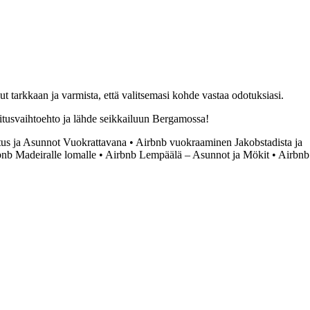
t tarkkaan ja varmista, että valitsemasi kohde vastaa odotuksiasi.
itusvaihtoehto ja lähde seikkailuun Bergamossa!
tus ja Asunnot Vuokrattavana
•
Airbnb vuokraaminen Jakobstadista ja
bnb Madeiralle lomalle
•
Airbnb Lempäälä – Asunnot ja Mökit
•
Airbnb