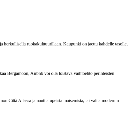
a herkullisella ruokakulttuurillaan. Kaupunki on jaettu kahdelle tasolle,
tkaa Bergamoon, Airbnb voi olla loistava vaihtoehto perinteisten
non Città Altassa ja nauttia upeista maisemista, tai valita modernin