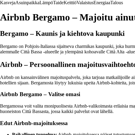
Kasveja
Asuinpaikka
Lämpö
Taide
Keittiö
Valaistus
Energiaa
Talous
Airbnb Bergamo – Majoitu ainut
Bergamo – Kaunis ja kiehtova kaupunki
Bergamo on Pohjois-Italiassa sijaitseva charmikas kaupunki, joka hurmaa v
alemmalle Città Bassa -alueelle ja ylempänä kohoavalle Città Alta -alu
Airbnb – Persoonallinen majoitusvaihtoeht
Airbnb on kansainvälinen majoituspalvelu, joka tarjoaa matkailijoille a
hotellien sijaan. Bergamosta löytyy lukuisia upeita Airbnb-kohteita, jois
Airbnb Bergamo – Valitse omasi
Bergamossa voit valita monipuolisesta Airbnb-valikoimasta erilaisia majo
huoneiston Città Bassasta, jossa kaikki palvelut ovat lähellä.
Edut Airbnb-majoituksessa
Paikallinen tunnelma:
Airbnb-majoituksessa pääset tutustumaan 