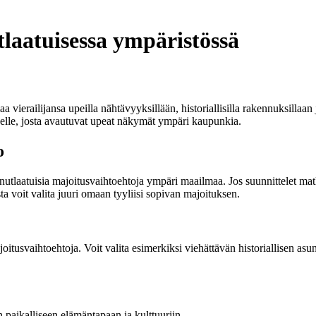
laatuisessa ympäristössä
ierailijansa upeilla nähtävyyksillään, historiallisilla rakennuksillaan j
eelle, josta avautuvat upeat näkymät ympäri kaupunkia.
o
inutlaatuisia majoitusvaihtoehtoja ympäri maailmaa. Jos suunnittelet ma
ta voit valita juuri omaan tyyliisi sopivan majoituksen.
itusvaihtoehtoja. Voit valita esimerkiksi viehättävän historiallisen asun
paikalliseen elämäntapaan ja kulttuuriin.