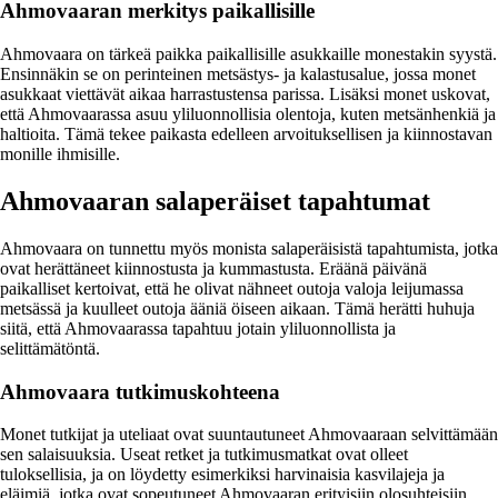
Ahmovaaran merkitys paikallisille
Ahmovaara on tärkeä paikka paikallisille asukkaille monestakin syystä.
Ensinnäkin se on perinteinen metsästys- ja kalastusalue, jossa monet
asukkaat viettävät aikaa harrastustensa parissa. Lisäksi monet uskovat,
että Ahmovaarassa asuu yliluonnollisia olentoja, kuten metsänhenkiä ja
haltioita. Tämä tekee paikasta edelleen arvoituksellisen ja kiinnostavan
monille ihmisille.
Ahmovaaran salaperäiset tapahtumat
Ahmovaara on tunnettu myös monista salaperäisistä tapahtumista, jotka
ovat herättäneet kiinnostusta ja kummastusta. Eräänä päivänä
paikalliset kertoivat, että he olivat nähneet outoja valoja leijumassa
metsässä ja kuulleet outoja ääniä öiseen aikaan. Tämä herätti huhuja
siitä, että Ahmovaarassa tapahtuu jotain yliluonnollista ja
selittämätöntä.
Ahmovaara tutkimuskohteena
Monet tutkijat ja uteliaat ovat suuntautuneet Ahmovaaraan selvittämään
sen salaisuuksia. Useat retket ja tutkimusmatkat ovat olleet
tuloksellisia, ja on löydetty esimerkiksi harvinaisia kasvilajeja ja
eläimiä, jotka ovat sopeutuneet Ahmovaaran erityisiin olosuhteisiin.