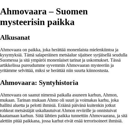
Ahmovaara – Suomen
mysteerisin paikka
Alkusanat
Ahmovaara on paikka, joka herättää monenlaista mielenkiintoa ja
kysymyksiä. Tämä salaperäinen metsäalue sijaitsee syrjäisellä seudulla
Suomessa ja sitä ympäröi monenlaiset tarinat ja uskomukset. Tässä
artikkelissa pureudumme syvemmin Ahmovaaran mysteeriin ja
yritämme selvittää, miksi se herättää niin suurta kiinnostusta.
Ahmovaara: Syntyhistoria
Ahmovaara on saanut nimensä paikalla asuneen karhun, Ahmon,
mukaan. Tarinan mukaan Ahmo oli suuri ja voimakas karhu, joka
hallitsi aluetta ja pelotti ihmisiä. Eräänä päivänä kuitenkin jotkut
rohkeat metsästäjät uskaltautuivat Ahmon reviirille ja onnistuivat
kaatamaan karhun. Siitä lähtien paikka tunnettiin Ahmovaarana, ja sitä
alettiin pitää paikkana, jossa karhut eivät enää terrorisoineet ihmisiä.