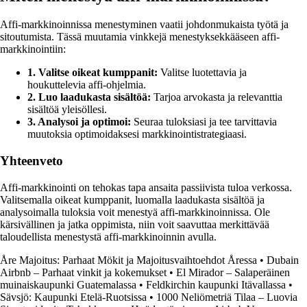
Affi-markkinoinnissa menestyminen vaatii johdonmukaista työtä ja
sitoutumista. Tässä muutamia vinkkejä menestyksekkääseen affi-
markkinointiin:
1. Valitse oikeat kumppanit:
Valitse luotettavia ja
houkuttelevia affi-ohjelmia.
2. Luo laadukasta sisältöä:
Tarjoa arvokasta ja relevanttia
sisältöä yleisöllesi.
3. Analysoi ja optimoi:
Seuraa tuloksiasi ja tee tarvittavia
muutoksia optimoidaksesi markkinointistrategiaasi.
Yhteenveto
Affi-markkinointi on tehokas tapa ansaita passiivista tuloa verkossa.
Valitsemalla oikeat kumppanit, luomalla laadukasta sisältöä ja
analysoimalla tuloksia voit menestyä affi-markkinoinnissa. Ole
kärsivällinen ja jatka oppimista, niin voit saavuttaa merkittävää
taloudellista menestystä affi-markkinoinnin avulla.
Åre Majoitus: Parhaat Mökit ja Majoitusvaihtoehdot Åressa
•
Dubain
Airbnb – Parhaat vinkit ja kokemukset
•
El Mirador – Salaperäinen
muinaiskaupunki Guatemalassa
•
Feldkirchin kaupunki Itävallassa
•
Sävsjö: Kaupunki Etelä-Ruotsissa
•
1000 Neliömetriä Tilaa – Luovia