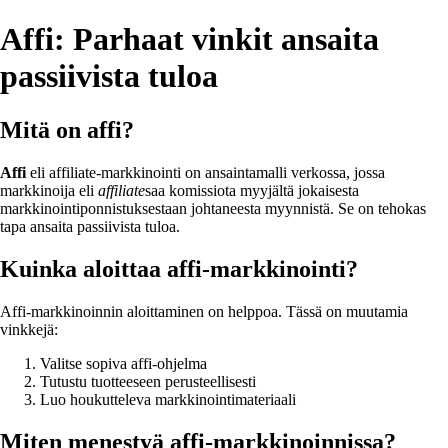
Affi: Parhaat vinkit ansaita
passiivista tuloa
Mitä on affi?
Affi
eli affiliate-markkinointi on ansaintamalli verkossa, jossa
markkinoija eli
affiliate
saa komissiota myyjältä jokaisesta
markkinointiponnistuksestaan johtaneesta myynnistä. Se on tehokas
tapa ansaita passiivista tuloa.
Kuinka aloittaa affi-markkinointi?
Affi-markkinoinnin aloittaminen on helppoa. Tässä on muutamia
vinkkejä:
Valitse sopiva affi-ohjelma
Tutustu tuotteeseen perusteellisesti
Luo houkutteleva markkinointimateriaali
Miten menestyä affi-markkinoinnissa?