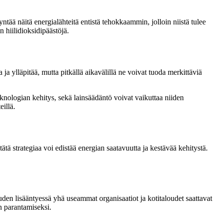
ntää näitä energialähteitä entistä tehokkaammin, jolloin niistä tulee
n hiilidioksidipäästöjä.
a ylläpitää, mutta pitkällä aikavälillä ne voivat tuoda merkittäviä
eknologian kehitys, sekä lainsäädäntö voivat vaikuttaa niiden
eillä.
tä strategiaa voi edistää energian saatavuutta ja kestävää kehitystä.
den lisääntyessä yhä useammat organisaatiot ja kotitaloudet saattavat
n parantamiseksi.