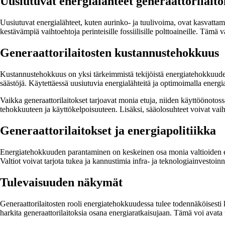
Uusiutuvat energialähteet generaattorilaito
Uusiutuvat energialähteet, kuten aurinko- ja tuulivoima, ovat kasvattama
kestävämpiä vaihtoehtoja perinteisille fossiilisille polttoaineille. Tämä 
Generaattorilaitosten kustannustehokkuus
Kustannustehokkuus on yksi tärkeimmistä tekijöistä energiatehokkuuden pa
säästöjä. Käytettäessä uusiutuvia energialähteitä ja optimoimalla energia
Vaikka generaattorilaitokset tarjoavat monia etuja, niiden käyttöönotos
tehokkuuteen ja käyttökelpoisuuteen. Lisäksi, sääolosuhteet voivat vaihde
Generaattorilaitokset ja energiapolitiikka
Energiatehokkuuden parantaminen on keskeinen osa monia valtioiden energi
Valtiot voivat tarjota tukea ja kannustimia infra- ja teknologiainvestoin
Tulevaisuuden näkymät
Generaattorilaitosten rooli energiatehokkuudessa tulee todennäköisesti 
harkita generaattorilaitoksia osana energiaratkaisujaan. Tämä voi avat