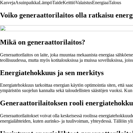
Kasveja
Asuinpaikka
Lämpö
Taide
Keittiö
Valaistus
Energiaa
Talous
Voiko generaattorilaitos olla ratkaisu ener
Mikä on generaattorilaitos?
Generaattorilaitos on laite, joka muuntaa mekaanista energiaa sähköenergia
teollisuudessa, mutta myös kotitalouksissa ja muissa sovelluksissa, joi
Energiatehokkuus ja sen merkitys
Energiatehokkuus tarkoittaa energian käytön optimointia siten, että s
ympäristön suojelun kannalta sekä taloudellisten säästöjen vuoksi. Kun
Generaattorilaitoksen rooli energiatehokk
Generaattorilaitokset voivat olla keskeisessä roolissa energiatehokkuud
energialähteiden, kuten aurinko- ja tuulivoiman, yhteydessä. Tällöin 