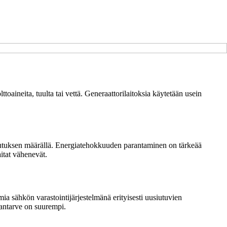
ttoaineita, tuulta tai vettä. Generaattorilaitoksia käytetään usein
ulutuksen määrällä. Energiatehokkuuden parantaminen on tärkeää
itat vähenevät.
ia sähkön varastointijärjestelmänä erityisesti uusiutuvien
iantarve on suurempi.