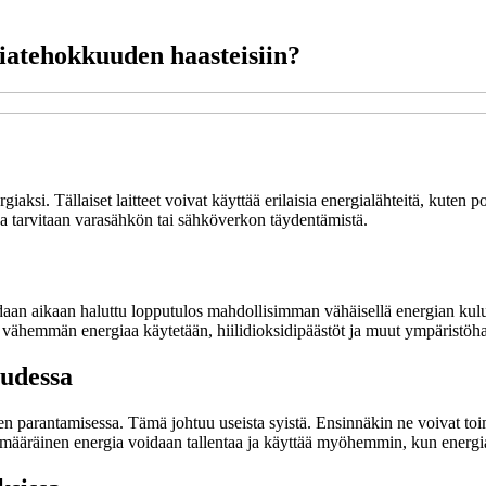
giatehokkuuden haasteisiin?
ksi. Tällaiset laitteet voivat käyttää erilaisia energialähteitä, kuten pol
ssa tarvitaan varasähkön tai sähköverkon täydentämistä.
aadaan aikaan haluttu lopputulos mahdollisimman vähäisellä energian k
 vähemmän energiaa käytetään, hiilidioksidipäästöt ja muut ympäristöha
uudessa
en parantamisessa. Tämä johtuu useista syistä. Ensinnäkin ne voivat toim
ylimääräinen energia voidaan tallentaa ja käyttää myöhemmin, kun energ