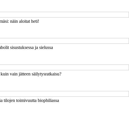
äsi: näin aloitat heti!
mbolit sisustuksessa ja sielussa
uin vain jätteen säilytysratkaisu?
a tilojen toimivuutta biophiliassa