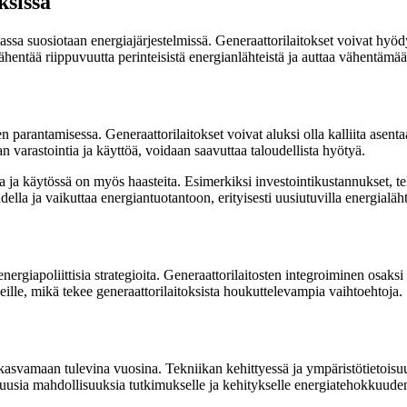
ksissa
ssa suosiotaan energiajärjestelmissä. Generaattorilaitokset voivat hyödy
vähentää riippuvuutta perinteisistä energianlähteistä ja auttaa vähentämää
rantamisessa. Generaattorilaitokset voivat aluksi olla kalliita asentaa j
n varastointia ja käyttöä, voidaan saavuttaa taloudellista hyötyä.
sa ja käytössä on myös haasteita. Esimerkiksi investointikustannukset, t
lla ja vaikuttaa energiantuotantoon, erityisesti uusiutuvilla energialäht
apoliittisia strategioita. Generaattorilaitosten integroiminen osaksi tä
neille, mikä tekee generaattorilaitoksista houkuttelevampia vaihtoehtoja.
kasvamaan tulevina vuosina. Tekniikan kehittyessä ja ympäristötietoisuu
a uusia mahdollisuuksia tutkimukselle ja kehitykselle energiatehokkuude