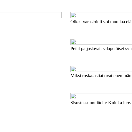
Oikea varastointi voi muuttaa eläm
Peilit paljastavat: salaperäiset sy
Miksi roska-astiat ovat enemmän k
Sisustussuunnittelu: Kuinka luovi