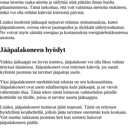
ostaa tuoreita raaka-aineita ja säilyttää niitä pitkään ilman huolta
pilaantumisesta. Tämä tarkoittaa, että voit valmistaa aterioita etukäteen,
mikä voi olla erittäin kätevää kiireisinä päivinä.
Lisäksi modernit jääkaapit tarjoavat erilaisia ominaisuuksia, kuten
jääpalakoneet, ovessa olevat juomapullot ja älykkäät säilytysratkaisut.
Ne voivat myös säästää energiaa ja kustannuksia energiatehokkuutensa
ansiosta.
Jääpalakoneen hyödyt
Vaikka jääkaappi on hyvin toimiva, jääpalakone voi olla fiksu valinta
tietyissä tilanteissa. Jääpalakoneet ovat erityisen käteviä, jos nautit
kylmistä juomista tai tarvitset jääpaloja usein.
Yksi jääpalakoneen merkittävistä eduista on sen kokonaishinta.
Jääpalakoneet ovat usein edullisempia kuin jääkaapit, ja ne vievät
vähemmän tilaa. Tämä tekee niistä loistavan vaihtoehdon pienille
keittiöille tai tiloille, joissa et tarvitse suurta jääkaappia.
Lisäksi, jääpalakoneet tuottavat jäätä nopeasti. Tämä on erityisen
hyödyllistä kesähelteillä, jolloin jääta tarvitsee enemmän kuin koskaan.
Voit nauttia raikkaista juomista heti kun sormesi liukuvat
jääpalakoneen päällä.