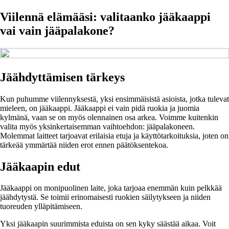
Viilennä elämääsi: valitaanko jääkaappi
vai vain jääpalakone?
Jäähdyttämisen tärkeys
Kun puhumme viilennyksestä, yksi ensimmäisistä asioista, jotka tulevat
mieleen, on jääkaappi. Jääkaappi ei vain pidä ruokia ja juomia
kylmänä, vaan se on myös olennainen osa arkea. Voimme kuitenkin
valita myös yksinkertaisemman vaihtoehdon: jääpalakoneen.
Molemmat laitteet tarjoavat erilaisia etuja ja käyttötarkoituksia, joten on
tärkeää ymmärtää niiden erot ennen päätöksentekoa.
Jääkaapin edut
Jääkaappi on monipuolinen laite, joka tarjoaa enemmän kuin pelkkää
jäähdytystä. Se toimii erinomaisesti ruokien säilytykseen ja niiden
tuoreuden ylläpitämiseen.
Yksi jääkaapin suurimmista eduista on sen kyky säästää aikaa. Voit