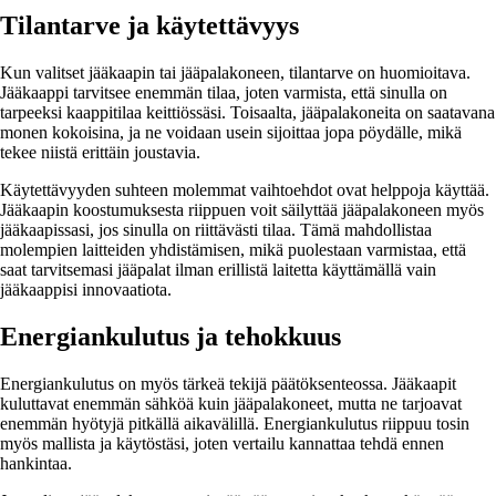
Tilantarve ja käytettävyys
Kun valitset jääkaapin tai jääpalakoneen, tilantarve on huomioitava.
Jääkaappi tarvitsee enemmän tilaa, joten varmista, että sinulla on
tarpeeksi kaappitilaa keittiössäsi. Toisaalta, jääpalakoneita on saatavana
monen kokoisina, ja ne voidaan usein sijoittaa jopa pöydälle, mikä
tekee niistä erittäin joustavia.
Käytettävyyden suhteen molemmat vaihtoehdot ovat helppoja käyttää.
Jääkaapin koostumuksesta riippuen voit säilyttää jääpalakoneen myös
jääkaapissasi, jos sinulla on riittävästi tilaa. Tämä mahdollistaa
molempien laitteiden yhdistämisen, mikä puolestaan varmistaa, että
saat tarvitsemasi jääpalat ilman erillistä laitetta käyttämällä vain
jääkaappisi innovaatiota.
Energiankulutus ja tehokkuus
Energiankulutus on myös tärkeä tekijä päätöksenteossa. Jääkaapit
kuluttavat enemmän sähköä kuin jääpalakoneet, mutta ne tarjoavat
enemmän hyötyjä pitkällä aikavälillä. Energiankulutus riippuu tosin
myös mallista ja käytöstäsi, joten vertailu kannattaa tehdä ennen
hankintaa.