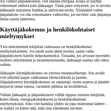
Jos valitset jääpalakoneen, voit säästää energiaa, koska se käyttää
vähemmän sähköä kuin jääkaappi. Tämä pätee erityisesti, jos et tarvitse
jääkaapin tarjoamaa lisätilaa ja säilytystavaroita. Älykkäästi valittu
jääpalakone voi olla erinomainen vaihtoehto, jos tarvitset vain jääpaloja
ilman suurta laitteistoa.
Käyttäjäkokemus ja henkilökohtaiset
mieltymykset
Yksi tärkeimmistä tekijöistä valinnassa on henkilökohtaiset
mieltymyksemme. Jos nautit usein jäisiä juomia, saatat valita
jääpalakoneen käytön helpottamiseksi. Toisaalta, jos arvostat tuoreiden
ruokien säilyttämistä ja monimuotoisuutta, jääkaappi saattaa olla oikea
valinta.
Jääkaapin käyttäjäkokemus on yleensä monipuolisempi. Sen avulla
voit säilyttää laajan valikoiman elintarvikkeita ja juomia.
Jääpalakoneen käyttäjäkokemus on rajatumpi, mutta nopeus ja jäätahti
tarjoavat oman etunsa, varsinkin juhlissa tai kesäbileissä.
Valinta jääkaapin ja jääpalakoneen välillä riippuu monista tekijöistä,
kuten tilasta, energiankulutuksesta ja henkilökohtaisista
mieltymyksistä. Joko voit hankkia yhden tai jopa molemmat laitteet –
se kaikki on kiinni siitä, mitä sinä elämässäsi tarvitset.