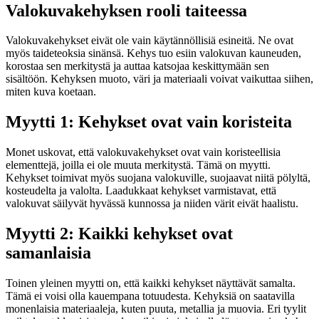
Valokuvakehyksen rooli taiteessa
Valokuvakehykset eivät ole vain käytännöllisiä esineitä. Ne ovat
myös taideteoksia sinänsä. Kehys tuo esiin valokuvan kauneuden,
korostaa sen merkitystä ja auttaa katsojaa keskittymään sen
sisältöön. Kehyksen muoto, väri ja materiaali voivat vaikuttaa siihen,
miten kuva koetaan.
Myytti 1: Kehykset ovat vain koristeita
Monet uskovat, että valokuvakehykset ovat vain koristeellisia
elementtejä, joilla ei ole muuta merkitystä. Tämä on myytti.
Kehykset toimivat myös suojana valokuville, suojaavat niitä pölyltä,
kosteudelta ja valolta. Laadukkaat kehykset varmistavat, että
valokuvat säilyvät hyvässä kunnossa ja niiden värit eivät haalistu.
Myytti 2: Kaikki kehykset ovat
samanlaisia
Toinen yleinen myytti on, että kaikki kehykset näyttävät samalta.
Tämä ei voisi olla kauempana totuudesta. Kehyksiä on saatavilla
monenlaisia materiaaleja, kuten puuta, metallia ja muovia. Eri tyylit