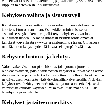
vaihtelevat klassisista moderneihin, ja jokaiselle löytyy sopiva kehys
riippuen taideteoksesta ja sisustuksesta.
Kehyksen valinta ja sisustustyyli
Kehyksen valinta vaikuttaa suoraan siihen, miten valokuva tai
taideteos istuu omaan tilaan. Esimerkiksi minimalistisessa
sisustuksessa yksinkertaiset, pelkistetyt kehykset voivat luoda
rauhallisen ilmeen. Toisaalta runsaasti yksityiskohtia omaavat
kehykset voivat lisätä syvyyttä ja mielenkiintoa tilaan. On tärkeää
miettiä, miten kehys täydentää kuvaa sekä ympäröivää tilaa.
Kehysten historia ja kehitys
Valokuvakehyksillä on pitkä historia, joka juontaa juurensa
renessanssiaikaan, jolloin taideteosten kehykset alkoivat saada arvoa
itsessään. Alun perin kehykset valmistettiin huolellisesti käsityönä, ja
ne olivat usein koristeltu yksityiskohtaisilla kaiverruksilla. Nykyään
kehykset ovat kehittyneet merkittävästi, ja uusia materiaaleja sekä
valmistustekniikoita käytetään, mikä avaa uusia mahdollisuuksia
taiteilijoille ja sisustajille.
Kehykset ja taiteen merkitys