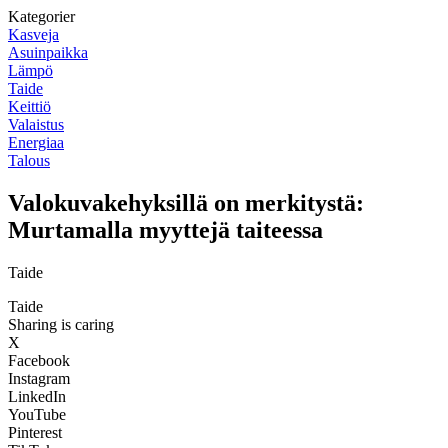
Kategorier
Kasveja
Asuinpaikka
Lämpö
Taide
Keittiö
Valaistus
Energiaa
Talous
Valokuvakehyksillä on merkitystä:
Murtamalla myyttejä taiteessa
Taide
Taide
Sharing is caring
X
Facebook
Instagram
LinkedIn
YouTube
Pinterest