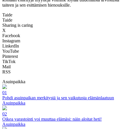
taiteen ja sen esittämisen hienouksille.
Taide
Taide
Sharing is caring
X
Facebook
Instagram
LinkedIn
YouTube
Pinterest
TikTok
Mail
RSS
Asuinpaikka
01
Pohdi asuinpaikan merkitystä ja sen vaikutusta elämänlaatuun
Asuinpaikka
02
Oikea varastointi voi muuttaa elämäsi: näin aloitat heti!
Asuinpaikka