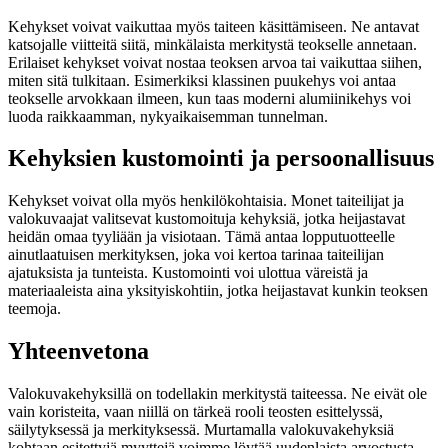
Kehykset voivat vaikuttaa myös taiteen käsittämiseen. Ne antavat
katsojalle viitteitä siitä, minkälaista merkitystä teokselle annetaan.
Erilaiset kehykset voivat nostaa teoksen arvoa tai vaikuttaa siihen,
miten sitä tulkitaan. Esimerkiksi klassinen puukehys voi antaa
teokselle arvokkaan ilmeen, kun taas moderni alumiinikehys voi
luoda raikkaamman, nykyaikaisemman tunnelman.
Kehyksien kustomointi ja persoonallisuus
Kehykset voivat olla myös henkilökohtaisia. Monet taiteilijat ja
valokuvaajat valitsevat kustomoituja kehyksiä, jotka heijastavat
heidän omaa tyyliään ja visiotaan. Tämä antaa lopputuotteelle
ainutlaatuisen merkityksen, joka voi kertoa tarinaa taiteilijan
ajatuksista ja tunteista. Kustomointi voi ulottua väreistä ja
materiaaleista aina yksityiskohtiin, jotka heijastavat kunkin teoksen
teemoja.
Yhteenvetona
Valokuvakehyksillä on todellakin merkitystä taiteessa. Ne eivät ole
vain koristeita, vaan niillä on tärkeä rooli teosten esittelyssä,
säilytyksessä ja merkityksessä. Murtamalla valokuvakehyksiä
kohtaan esitettyjä myyttejä voimme löytää uudenlaista arvostusta