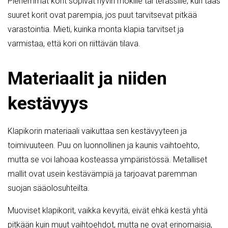
Pienemmät korit sopivat hyvin mökille tai terassille, kun taas
suuret korit ovat parempia, jos puut tarvitsevat pitkää
varastointia. Mieti, kuinka monta klapia tarvitset ja
varmistaa, että kori on riittävän tilava.
Materiaalit ja niiden
kestävyys
Klapikorin materiaali vaikuttaa sen kestävyyteen ja
toimivuuteen. Puu on luonnollinen ja kaunis vaihtoehto,
mutta se voi lahoaa kosteassa ympäristössä. Metalliset
mallit ovat usein kestävämpiä ja tarjoavat paremman
suojan sääolosuhteilta.
Muoviset klapikorit, vaikka kevyitä, eivät ehkä kestä yhtä
pitkään kuin muut vaihtoehdot, mutta ne ovat erinomaisia,