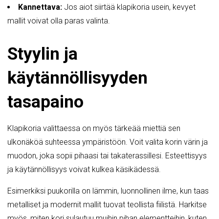
Kannettava:
Jos aiot siirtää klapikoria usein, kevyet
mallit voivat olla paras valinta.
Styylin ja
käytännöllisyyden
tasapaino
Klapikoria valittaessa on myös tärkeää miettiä sen
ulkonäköä suhteessa ympäristöön. Voit valita korin värin ja
muodon, joka sopii pihaasi tai takaterassillesi. Esteettisyys
ja käytännöllisyys voivat kulkea käsikädessä.
Esimerkiksi puukorilla on lämmin, luonnollinen ilme, kun taas
metalliset ja modernit mallit tuovat teollista fiilistä. Harkitse
myös, miten kori sulautuu muihin pihan elementteihin, kuten