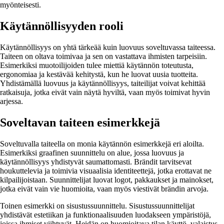
myönteisesti.
Käytännöllisyyden rooli
Käytännöllisyys on yhtä tärkeää kuin luovuus soveltuvassa taiteessa.
Taiteen on oltava toimivaa ja sen on vastattava ihmisten tarpeisiin.
Esimerkiksi muotoilijoiden tulee miettiä käytännön toteutusta,
ergonomiaa ja kestävää kehitystä, kun he luovat uusia tuotteita.
Yhdistämällä luovuus ja käytännöllisyys, taiteilijat voivat kehittää
ratkaisuja, jotka eivät vain näytä hyviltä, vaan myös toimivat hyvin
arjessa.
Soveltavan taiteen esimerkkejä
Soveltuvalla taiteella on monia käytännön esimerkkejä eri aloilta.
Esimerkiksi graafinen suunnittelu on alue, jossa luovuus ja
käytännöllisyys yhdistyvät saumattomasti. Brändit tarvitsevat
houkuttelevia ja toimivia visuaalisia identiteettejä, jotka erottavat ne
kilpailijoistaan. Suunnittelijat luovat logot, pakkaukset ja mainokset,
jotka eivät vain vie huomioita, vaan myös viestivät brändin arvoja.
Toinen esimerkki on sisustussuunnittelu. Sisustussuunnittelijat
yhdistävät estetiikan ja funktionaalisuuden luodakseen ympäristöjä,
joissa ihmiset viihtyvät. Heidän on huomioitava tilan käyttö, valaistus