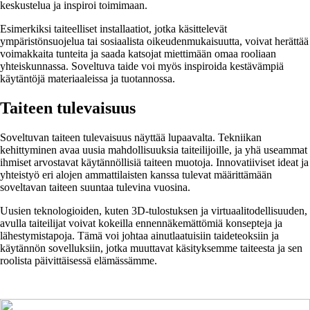
keskustelua ja inspiroi toimimaan.
Esimerkiksi taiteelliset installaatiot, jotka käsittelevät
ympäristönsuojelua tai sosiaalista oikeudenmukaisuutta, voivat herättää
voimakkaita tunteita ja saada katsojat miettimään omaa rooliaan
yhteiskunnassa. Soveltuva taide voi myös inspiroida kestävämpiä
käytäntöjä materiaaleissa ja tuotannossa.
Taiteen tulevaisuus
Soveltuvan taiteen tulevaisuus näyttää lupaavalta. Tekniikan
kehittyminen avaa uusia mahdollisuuksia taiteilijoille, ja yhä useammat
ihmiset arvostavat käytännöllisiä taiteen muotoja. Innovatiiviset ideat ja
yhteistyö eri alojen ammattilaisten kanssa tulevat määrittämään
soveltavan taiteen suuntaa tulevina vuosina.
Uusien teknologioiden, kuten 3D-tulostuksen ja virtuaalitodellisuuden,
avulla taiteilijat voivat kokeilla ennennäkemättömiä konsepteja ja
lähestymistapoja. Tämä voi johtaa ainutlaatuisiin taideteoksiin ja
käytännön sovelluksiin, jotka muuttavat käsityksemme taiteesta ja sen
roolista päivittäisessä elämässämme.