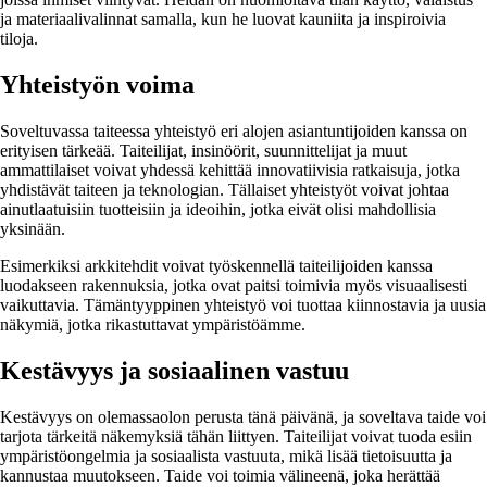
ja materiaalivalinnat samalla, kun he luovat kauniita ja inspiroivia
tiloja.
Yhteistyön voima
Soveltuvassa taiteessa yhteistyö eri alojen asiantuntijoiden kanssa on
erityisen tärkeää. Taiteilijat, insinöörit, suunnittelijat ja muut
ammattilaiset voivat yhdessä kehittää innovatiivisia ratkaisuja, jotka
yhdistävät taiteen ja teknologian. Tällaiset yhteistyöt voivat johtaa
ainutlaatuisiin tuotteisiin ja ideoihin, jotka eivät olisi mahdollisia
yksinään.
Esimerkiksi arkkitehdit voivat työskennellä taiteilijoiden kanssa
luodakseen rakennuksia, jotka ovat paitsi toimivia myös visuaalisesti
vaikuttavia. Tämäntyyppinen yhteistyö voi tuottaa kiinnostavia ja uusia
näkymiä, jotka rikastuttavat ympäristöämme.
Kestävyys ja sosiaalinen vastuu
Kestävyys on olemassaolon perusta tänä päivänä, ja soveltava taide voi
tarjota tärkeitä näkemyksiä tähän liittyen. Taiteilijat voivat tuoda esiin
ympäristöongelmia ja sosiaalista vastuuta, mikä lisää tietoisuutta ja
kannustaa muutokseen. Taide voi toimia välineenä, joka herättää