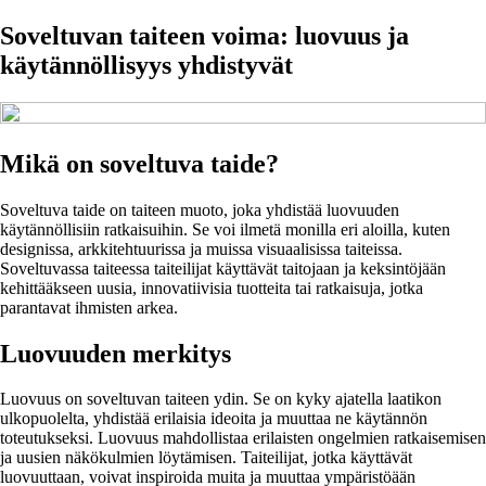
Soveltuvan taiteen voima: luovuus ja
käytännöllisyys yhdistyvät
Mikä on soveltuva taide?
Soveltuva taide on taiteen muoto, joka yhdistää luovuuden
käytännöllisiin ratkaisuihin. Se voi ilmetä monilla eri aloilla, kuten
designissa, arkkitehtuurissa ja muissa visuaalisissa taiteissa.
Soveltuvassa taiteessa taiteilijat käyttävät taitojaan ja keksintöjään
kehittääkseen uusia, innovatiivisia tuotteita tai ratkaisuja, jotka
parantavat ihmisten arkea.
Luovuuden merkitys
Luovuus on soveltuvan taiteen ydin. Se on kyky ajatella laatikon
ulkopuolelta, yhdistää erilaisia ideoita ja muuttaa ne käytännön
toteutukseksi. Luovuus mahdollistaa erilaisten ongelmien ratkaisemisen
ja uusien näkökulmien löytämisen. Taiteilijat, jotka käyttävät
luovuuttaan, voivat inspiroida muita ja muuttaa ympäristöään