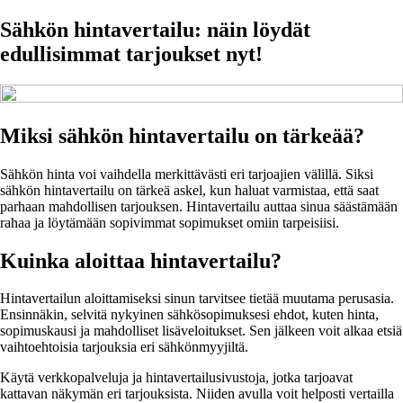
Sähkön hintavertailu: näin löydät
edullisimmat tarjoukset nyt!
Miksi sähkön hintavertailu on tärkeää?
Sähkön hinta voi vaihdella merkittävästi eri tarjoajien välillä. Siksi
sähkön hintavertailu on tärkeä askel, kun haluat varmistaa, että saat
parhaan mahdollisen tarjouksen. Hintavertailu auttaa sinua säästämään
rahaa ja löytämään sopivimmat sopimukset omiin tarpeisiisi.
Kuinka aloittaa hintavertailu?
Hintavertailun aloittamiseksi sinun tarvitsee tietää muutama perusasia.
Ensinnäkin, selvitä nykyinen sähkösopimuksesi ehdot, kuten hinta,
sopimuskausi ja mahdolliset lisäveloitukset. Sen jälkeen voit alkaa etsiä
vaihtoehtoisia tarjouksia eri sähkönmyyjiltä.
Käytä verkkopalveluja ja hintavertailusivustoja, jotka tarjoavat
kattavan näkymän eri tarjouksista. Niiden avulla voit helposti vertailla