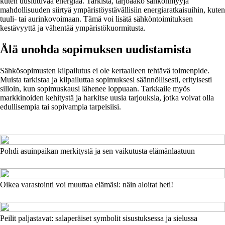
kuten uusiutuvaa energiaa. Tarkista, tarjoaako sähkönmyyjä
mahdollisuuden siirtyä ympäristöystävällisiin energiaratkaisuihin, kuten
tuuli- tai aurinkovoimaan. Tämä voi lisätä sähköntoimituksen
kestävyyttä ja vähentää ympäristökuormitusta.
Älä unohda sopimuksen uudistamista
Sähkösopimusten kilpailutus ei ole kertaalleen tehtävä toimenpide.
Muista tarkistaa ja kilpailuttaa sopimuksesi säännöllisesti, erityisesti
silloin, kun sopimuskausi lähenee loppuaan. Tarkkaile myös
markkinoiden kehitystä ja harkitse uusia tarjouksia, jotka voivat olla
edullisempia tai sopivampia tarpeisiisi.
Pohdi asuinpaikan merkitystä ja sen vaikutusta elämänlaatuun
Oikea varastointi voi muuttaa elämäsi: näin aloitat heti!
Peilit paljastavat: salaperäiset symbolit sisustuksessa ja sielussa