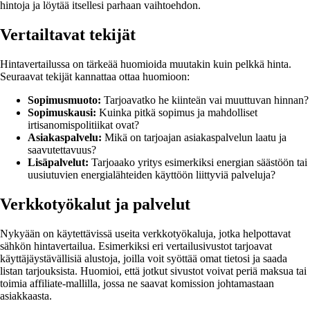
hintoja ja löytää itsellesi parhaan vaihtoehdon.
Vertailtavat tekijät
Hintavertailussa on tärkeää huomioida muutakin kuin pelkkä hinta.
Seuraavat tekijät kannattaa ottaa huomioon:
Sopimusmuoto:
Tarjoavatko he kiinteän vai muuttuvan hinnan?
Sopimuskausi:
Kuinka pitkä sopimus ja mahdolliset
irtisanomispolitiikat ovat?
Asiakaspalvelu:
Mikä on tarjoajan asiakaspalvelun laatu ja
saavutettavuus?
Lisäpalvelut:
Tarjoaako yritys esimerkiksi energian säästöön tai
uusiutuvien energialähteiden käyttöön liittyviä palveluja?
Verkkotyökalut ja palvelut
Nykyään on käytettävissä useita verkkotyökaluja, jotka helpottavat
sähkön hintavertailua. Esimerkiksi eri vertailusivustot tarjoavat
käyttäjäystävällisiä alustoja, joilla voit syöttää omat tietosi ja saada
listan tarjouksista. Huomioi, että jotkut sivustot voivat periä maksua tai
toimia affiliate-mallilla, jossa ne saavat komission johtamastaan
asiakkaasta.