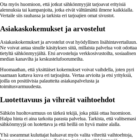
Ota myös huomioon, että jotkut sähkönmyyjät tarjoavat erityisiä
alennuksia tai kampanjoita, jotka eivät välttämättä ilmene kaikkialla.
Vertaile siis rauhassa ja tarkista eri tarjoajien omat sivustot.
Asiakaskokemukset ja arvostelut
Asiakaskokemukset ja arvostelut ovat hyödyllinen lisähintavertailuun.
Ne voivat antaa sinulle käsityksen siitä, millaista palvelua voit odottaa
tietyltä sähkönmyyjältä. Etsi arvosteluja verkkosivustoilta, sosiaalisen
median kanavilta ja keskustelufoorumeilta.
Huomaathan, että yksittäiset kokemukset voivat vaihdella, joten pyri
saamaan kattava kuva eri tarjoajista. Vertaa arvioita ja etsi yrityksiä,
joilla on positiivisia palautteita asiakaspalvelusta ja
toimitusvarmuudesta.
Luotettavuus ja vihreät vaihtoehdot
Sähkön huoltovarmuus on tärkeä tekijä, joka pitää ottaa huomioon.
Halpa hinta ei aina tarkoita parasta palvelua. Tarkista, että valitsemasi
sähkönmyyjä on luotettava ja että heillä on hyvä maine alalla.
Yhä useammat kuluttajat haluavat myös valita vihreitä vaihtoehtoja,