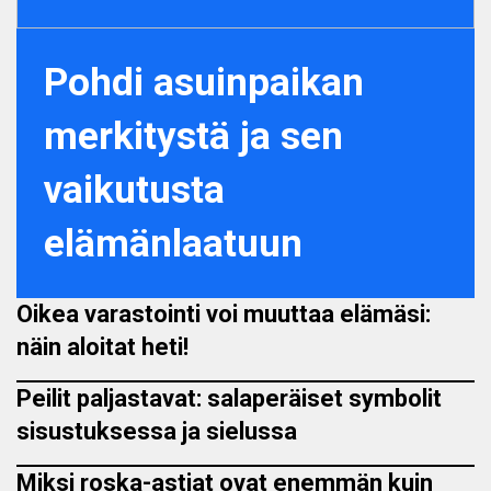
Pohdi asuinpaikan
merkitystä ja sen
vaikutusta
elämänlaatuun
Oikea varastointi voi muuttaa elämäsi:
näin aloitat heti!
Peilit paljastavat: salaperäiset symbolit
sisustuksessa ja sielussa
Miksi roska-astiat ovat enemmän kuin