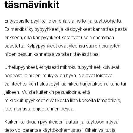
täsmävinkit
Erityyppisille pyyhkeille on erilaisia hoito- ja käyttöohjeita.
Esimerkiksi kylpypyyhkeet ja käsipyyhkeet kannattaa pestä
erikseen, sillä käsipyyhkeet keräävät usein enemmän
saastetta. Kylpypyyhkeet ovat yleensä suurempia, joten
niiden pesuun kannattaa varata riittävästi tilaa.
Urheilupyyhkeet, erityisesti mikrokuitupyyhkeet, kuivuvat
nopeasti ja niiden imukyky on hyvä. Ne ovat loistava
vaihtoehto, kun haluat pyyhkiä hikeä harjoituksen aikana tai
jälkeen. Muista kuitenkin pesuaikoina, että
mikrokuitupyyhkeet eivät kestä liian korkeita lämpötiloja,
joten tarkista ohjeet ennen pesua.
Kaiken kaikkiaan pyyhkeiden laatuun ja käyttöön liittyvä
tieto voi parantaa käyttökokemustasi. Oikein valitut ja