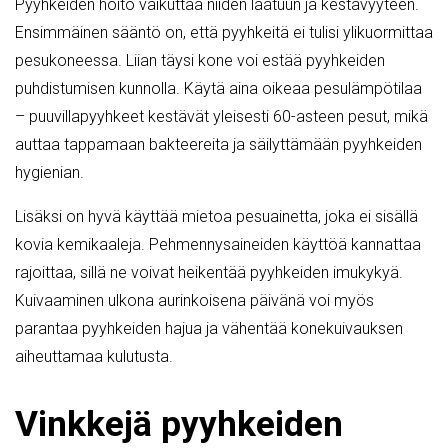
Pyyhkeiden hoito vaikuttaa niiden laatuun ja kestävyyteen.
Ensimmäinen sääntö on, että pyyhkeitä ei tulisi ylikuormittaa
pesukoneessa. Liian täysi kone voi estää pyyhkeiden
puhdistumisen kunnolla. Käytä aina oikeaa pesulämpötilaa
– puuvillapyyhkeet kestävät yleisesti 60-asteen pesut, mikä
auttaa tappamaan bakteereita ja säilyttämään pyyhkeiden
hygienian.
Lisäksi on hyvä käyttää mietoa pesuainetta, joka ei sisällä
kovia kemikaaleja. Pehmennysaineiden käyttöä kannattaa
rajoittaa, sillä ne voivat heikentää pyyhkeiden imukykyä.
Kuivaaminen ulkona aurinkoisena päivänä voi myös
parantaa pyyhkeiden hajua ja vähentää konekuivauksen
aiheuttamaa kulutusta.
Vinkkejä pyyhkeiden