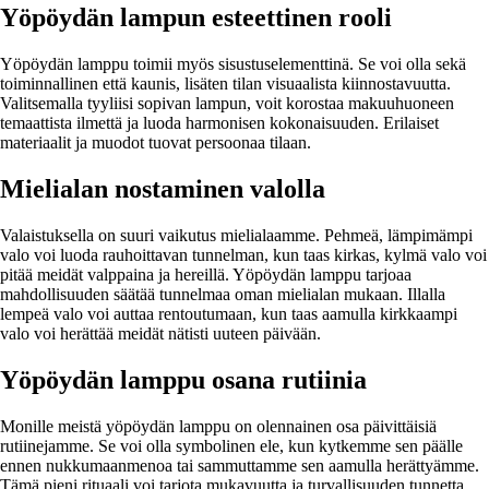
Yöpöydän lampun esteettinen rooli
Yöpöydän lamppu toimii myös sisustuselementtinä. Se voi olla sekä
toiminnallinen että kaunis, lisäten tilan visuaalista kiinnostavuutta.
Valitsemalla tyyliisi sopivan lampun, voit korostaa makuuhuoneen
temaattista ilmettä ja luoda harmonisen kokonaisuuden. Erilaiset
materiaalit ja muodot tuovat persoonaa tilaan.
Mielialan nostaminen valolla
Valaistuksella on suuri vaikutus mielialaamme. Pehmeä, lämpimämpi
valo voi luoda rauhoittavan tunnelman, kun taas kirkas, kylmä valo voi
pitää meidät valppaina ja hereillä. Yöpöydän lamppu tarjoaa
mahdollisuuden säätää tunnelmaa oman mielialan mukaan. Illalla
lempeä valo voi auttaa rentoutumaan, kun taas aamulla kirkkaampi
valo voi herättää meidät nätisti uuteen päivään.
Yöpöydän lamppu osana rutiinia
Monille meistä yöpöydän lamppu on olennainen osa päivittäisiä
rutiinejamme. Se voi olla symbolinen ele, kun kytkemme sen päälle
ennen nukkumaanmenoa tai sammuttamme sen aamulla herättyämme.
Tämä pieni rituaali voi tarjota mukavuutta ja turvallisuuden tunnetta.