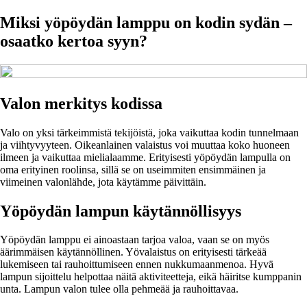
Miksi yöpöydän lamppu on kodin sydän –
osaatko kertoa syyn?
Valon merkitys kodissa
Valo on yksi tärkeimmistä tekijöistä, joka vaikuttaa kodin tunnelmaan
ja viihtyvyyteen. Oikeanlainen valaistus voi muuttaa koko huoneen
ilmeen ja vaikuttaa mielialaamme. Erityisesti yöpöydän lampulla on
oma erityinen roolinsa, sillä se on useimmiten ensimmäinen ja
viimeinen valonlähde, jota käytämme päivittäin.
Yöpöydän lampun käytännöllisyys
Yöpöydän lamppu ei ainoastaan tarjoa valoa, vaan se on myös
äärimmäisen käytännöllinen. Yövalaistus on erityisesti tärkeää
lukemiseen tai rauhoittumiseen ennen nukkumaanmenoa. Hyvä
lampun sijoittelu helpottaa näitä aktiviteetteja, eikä häiritse kumppanin
unta. Lampun valon tulee olla pehmeää ja rauhoittavaa.