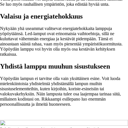
Se luo myös rauhallisen ympäristön, joka edistää hyvää unta.
Valaisu ja energiatehokkuus
Nykyään yhä useammat valitsevat energiatehokkaita lamppuja
yöpöytäänsä. Led-lamput ovat erinomaisia vaihtoehtoja, sillä ne
kuluttavat vähemmän energiaa ja kestävät pidempään. Tämä ei
ainoastaan säästä rahaa, vaan myös pienentää ympäristökuormitusta.
Yöpöydän lamppu voi hyvin olla myös osa kestävän kehityksen
ratkaisua.
Yhdistä lamppu muuhun sisustukseen
Yöpöydän lampun ei tarvitse olla vain yksittäinen esine. Voit luoda
mielenkiintoisia yhdistelmiä yhdistämällä lampun muihin
sisustuselementteihin, kuten kirjoihin, koriste-esineisiin tai
valokuvakehyksiin. Näin lampusta tulee osa laajempaa tarinaa siitä,
millainen kodistasi on. Rikkaampi esillepano luo enemmän
persoonallisuutta ja ilmeitä huoneeseen.