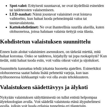
Spot-valot:
Erityisesti suuntaavat, ne ovat täydellisiä esineiden
tai taideteosten valaisemiseen.
LED-nauhat:
Nämä joustavat valaisimet ovat loistava
vaihtoehto, kun haluat luoda pehmeämpää valoa tai
taustavalaistusta.
Kattokohdistimet:
Ne ovat ihanteellisia suurilla alueilla, kuten
olohuoneissa, joissa halutaan valaista tiettyjä osia tilasta.
Kohdistetun valaistuksen suunnittelu
Ennen kuin aloitat valaisimien asennuksen, on tärkeää miettiä, mitä
haluat korostaa. Onko se taideteos, kirjahylly tai jopa ruokapöytä? Kun
tiedät, mitä haluat tuoda esiin, voit valita oikeat valot ja sijoitukset.
Suunnittelu kannattaa tehdä jokaista huonetta ajatellen. Esimerkiksi
olohuoneessa saatat haluta lisätä pehmeitä varjoja, kun taas
työhuoneessa kirkkaampi valo voi olla avain tehokkuuteen.
Valaistuksen säädettävyys ja älykoti
Nykyään valaistuksen säilyttämisestä on tullut entistä helpompaa
älyteknologian avulla. Voit säädellä valaistusta etänä älypuhelimesi
avulla, jolloin voit luoda erilaisia tunnelmia eri tilanteisiin.