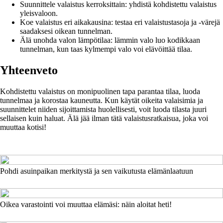
Suunnittele valaistus kerroksittain: yhdistä kohdistettu valaistus
yleisvaloon.
Koe valaistus eri aikakausina: testaa eri valaistustasoja ja -värejä
saadaksesi oikean tunnelman.
Älä unohda valon lämpötilaa: lämmin valo luo kodikkaan
tunnelman, kun taas kylmempi valo voi elävöittää tilaa.
Yhteenveto
Kohdistettu valaistus on monipuolinen tapa parantaa tilaa, luoda
tunnelmaa ja korostaa kauneutta. Kun käytät oikeita valaisimia ja
suunnittelet niiden sijoittamista huolellisesti, voit luoda tilasta juuri
sellaisen kuin haluat. Älä jää ilman tätä valaistusratkaisua, joka voi
muuttaa kotisi!
Pohdi asuinpaikan merkitystä ja sen vaikutusta elämänlaatuun
Oikea varastointi voi muuttaa elämäsi: näin aloitat heti!