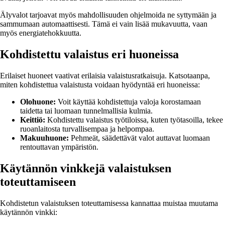
Älyvalot tarjoavat myös mahdollisuuden ohjelmoida ne syttymään ja
sammumaan automaattisesti. Tämä ei vain lisää mukavuutta, vaan
myös energiatehokkuutta.
Kohdistettu valaistus eri huoneissa
Erilaiset huoneet vaativat erilaisia valaistusratkaisuja. Katsotaanpa,
miten kohdistettua valaistusta voidaan hyödyntää eri huoneissa:
Olohuone:
Voit käyttää kohdistettuja valoja korostamaan
taidetta tai luomaan tunnelmallisia kulmia.
Keittiö:
Kohdistettu valaistus työtiloissa, kuten työtasoilla, tekee
ruoanlaitosta turvallisempaa ja helpompaa.
Makuuhuone:
Pehmeät, säädettävät valot auttavat luomaan
rentouttavan ympäristön.
Käytännön vinkkejä valaistuksen
toteuttamiseen
Kohdistetun valaistuksen toteuttamisessa kannattaa muistaa muutama
käytännön vinkki: