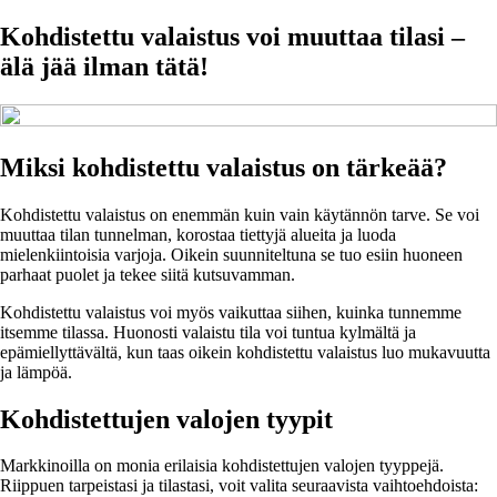
Kohdistettu valaistus voi muuttaa tilasi –
älä jää ilman tätä!
Miksi kohdistettu valaistus on tärkeää?
Kohdistettu valaistus on enemmän kuin vain käytännön tarve. Se voi
muuttaa tilan tunnelman, korostaa tiettyjä alueita ja luoda
mielenkiintoisia varjoja. Oikein suunniteltuna se tuo esiin huoneen
parhaat puolet ja tekee siitä kutsuvamman.
Kohdistettu valaistus voi myös vaikuttaa siihen, kuinka tunnemme
itsemme tilassa. Huonosti valaistu tila voi tuntua kylmältä ja
epämiellyttävältä, kun taas oikein kohdistettu valaistus luo mukavuutta
ja lämpöä.
Kohdistettujen valojen tyypit
Markkinoilla on monia erilaisia kohdistettujen valojen tyyppejä.
Riippuen tarpeistasi ja tilastasi, voit valita seuraavista vaihtoehdoista: