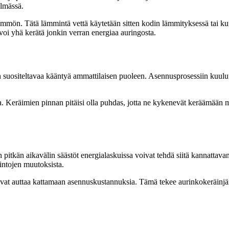
elmässä.
ämmön. Tätä lämmintä vettä käytetään sitten kodin lämmityksessä tai ku
 voi yhä kerätä jonkin verran energiaa auringosta.
 suositeltavaa kääntyä ammattilaisen puoleen. Asennusprosessiin kuuluu 
aa. Keräimien pinnan pitäisi olla puhdas, jotta ne kykenevät keräämään
n pitkän aikavälin säästöt energialaskuissa voivat tehdä siitä kannattav
hintojen muutoksista.
ivat auttaa kattamaan asennuskustannuksia. Tämä tekee aurinkokeräinjärj