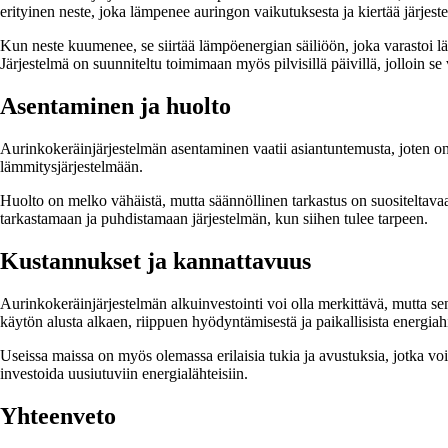
erityinen neste, joka lämpenee auringon vaikutuksesta ja kiertää järjest
Kun neste kuumenee, se siirtää lämpöenergian säiliöön, joka varastoi l
Järjestelmä on suunniteltu toimimaan myös pilvisillä päivillä, jolloin se
Asentaminen ja huolto
Aurinkokeräinjärjestelmän asentaminen vaatii asiantuntemusta, joten on
lämmitysjärjestelmään.
Huolto on melko vähäistä, mutta säännöllinen tarkastus on suositeltav
tarkastamaan ja puhdistamaan järjestelmän, kun siihen tulee tarpeen.
Kustannukset ja kannattavuus
Aurinkokeräinjärjestelmän alkuinvestointi voi olla merkittävä, mutta se
käytön alusta alkaen, riippuen hyödyntämisestä ja paikallisista energia
Useissa maissa on myös olemassa erilaisia tukia ja avustuksia, jotka vo
investoida uusiutuviin energialähteisiin.
Yhteenveto