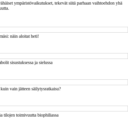
ähäiset ympäristövaikutukset, tekevät siitä parhaan vaihtoehdon yhä
utta.
äsi: näin aloitat heti!
mbolit sisustuksessa ja sielussa
uin vain jätteen säilytysratkaisu?
a tilojen toimivuutta biophiliassa