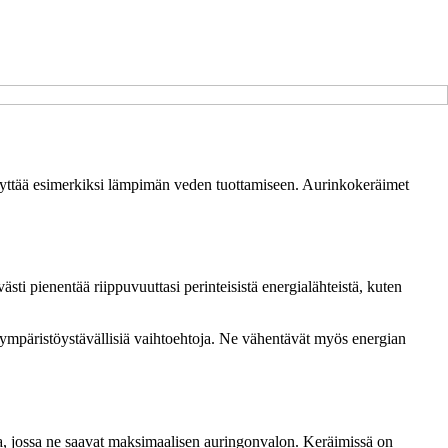
äyttää esimerkiksi lämpimän veden tuottamiseen. Aurinkokeräimet
sti pienentää riippuvuuttasi perinteisistä energialähteistä, kuten
tä ympäristöystävällisiä vaihtoehtoja. Ne vähentävät myös energian
lla, jossa ne saavat maksimaalisen auringonvalon. Keräimissä on