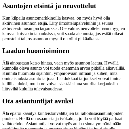
Asuntojen etsintä ja neuvottelut
Kun kilpailu asuntomarkkinoilla kasvaa, on myös hyvä olla
aktiivinen asunnon etsijä. Liity ilmoittelupalveluihin ja seuraa
aktiivisesti uusimpia tarjouksia. Ole valmis neuvottelemaan myyjien
kanssa. Joissakin tapauksissa, voit saada alennusta, jos esität oikeat
perustelut tai jos asunnon myynti on ollut pitkäaikaista.
Laadun huomioiminen
Älä ainoastaan katso hintaa, vaan myös asunnon laatua. Hyvällä
kunnolla oleva asunto voi tuoda enemmän arvoa pitkällä aikavälillä.
Kiinnitä huomiota sijaintiin, ympäröivään infraan ja siihen, mitä
ominaisuuksia asunto tarjoaa. Laadukkaat tarjoukset voivat tuntua
kalliilta aluksi, mutta ne voivat säästää sinua suurilta korjauksiin
liittyviltä kuluilta tulevaisuudessa.
Ota asiantuntijat avuksi
Älä epäröi kääntyä kiinteistönvälittäjien tai rahoitusasiantuntijoiden
puoleen. Heillä on osaamista ja työkaluja, joilla voit löytää parhaat
vaihtoehdot. Asiantuntijat voivat myös auttaa sinua ymmärtämään
markkinoita paremmin ja opastaa sinua löytämään juuri sinulle