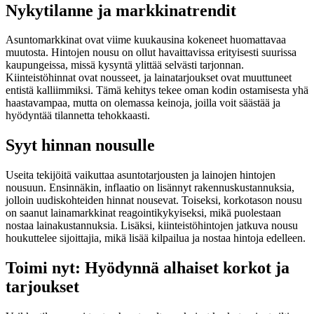
Nykytilanne ja markkinatrendit
Asuntomarkkinat ovat viime kuukausina kokeneet huomattavaa
muutosta. Hintojen nousu on ollut havaittavissa erityisesti suurissa
kaupungeissa, missä kysyntä ylittää selvästi tarjonnan.
Kiinteistöhinnat ovat nousseet, ja lainatarjoukset ovat muuttuneet
entistä kalliimmiksi. Tämä kehitys tekee oman kodin ostamisesta yhä
haastavampaa, mutta on olemassa keinoja, joilla voit säästää ja
hyödyntää tilannetta tehokkaasti.
Syyt hinnan nousulle
Useita tekijöitä vaikuttaa asuntotarjousten ja lainojen hintojen
nousuun. Ensinnäkin, inflaatio on lisännyt rakennuskustannuksia,
jolloin uudiskohteiden hinnat nousevat. Toiseksi, korkotason nousu
on saanut lainamarkkinat reagointikykyiseksi, mikä puolestaan
nostaa lainakustannuksia. Lisäksi, kiinteistöhintojen jatkuva nousu
houkuttelee sijoittajia, mikä lisää kilpailua ja nostaa hintoja edelleen.
Toimi nyt: Hyödynnä alhaiset korkot ja
tarjoukset