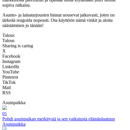
sopiva ratkaisu.
Asunto- ja lainatarjousten hinnat nousevat jatkuvasti, joten on
tärkeää reagoida nopeasti. Ota käyttöön nämä vinkit ja aloita
säästäminen jo tänään!
Talous
Talous
Sharing is caring
X
Facebook
Instagram
LinkedIn
YouTube
Pinterest
TikTok
Mail
RSS
Asuinpaikka
01
Pohdi asuinpaikan merkitystä ja sen vaikutusta elämänlaatuun
Asuinpaikka