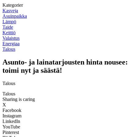
Kategorier
Kasveja
Asuinpaikka
Lämpö
Taide
Keittiö
Valaistus
Energiaa
Talous
Asunto- ja lainatarjousten hinta nousee:
toimi nyt ja säästä!
Talous
Talous
Sharing is caring
X
Facebook
Instagram
LinkedIn
YouTube
Pinterest