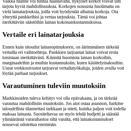
Vaikka tilanne voi tuntua haastavalta, nykyiset korkot voivat silti
tarjota hyviä mahdollisuuksia. Korkojen noususta huolimatta on
vielä lainatarjouksia, joilla voit hyödyntää alhaisia korkoja. Ota
yhteyttä pankkeihisi ja vertaa tarjouksia. Tämä voi johtaa
merkittäviin säästöihin lainan kokonaiskustannuksissa.
Vertaile eri lainatarjouksia
Ennen kuin sitoudut lainasopimukseen, on äärimmäisen tärkeää
vertailla eri vaihtoehtoja. Pankkien tarjoamat lainat voivat erota
toisistaan merkittävästi. Kiinnitä huomiota lainan korkoihin,
marginaaleihin ja muihin kustannuksiin, kuten käsittelymaksuihin.
Useat verkkosivustot tarjoavat vertailutyökaluja, joiden avulla voit
löytää parhaat tarjoukset.
Varautuminen tuleviin muutoksiin
Markkinoiden tuleva kehitys voi olla epävakaata, ja on tärkeää
varautua mahdollisiin muutoksiin. Jos aiot ostaa asunnon, harkitse
taloudellista tilannettasi tarkkaan ja mieti, kuinka paljon voit todella
maksaa lainasta. Suositeltavaa on myös tehdä budjetti ja säästää
ylimääräistä vararahastoa siltä varalta, että lainakustannukset
nousevat odotettua enemmän.